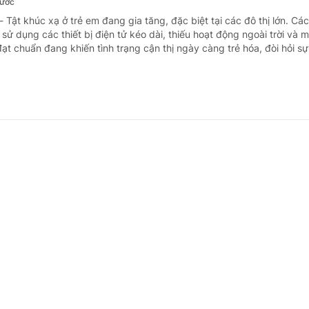
rước
- Tật khúc xạ ở trẻ em đang gia tăng, đặc biệt tại các đô thị lớn. Cá
 sử dụng các thiết bị điện tử kéo dài, thiếu hoạt động ngoài trời và 
ạt chuẩn đang khiến tình trạng cận thị ngày càng trẻ hóa, đòi hỏi sự 
h hoạt động kinh doanh dược liệu
rước
- Bộ Y tế vừa yêu cầu Sở Y tế các tỉnh, thành phố tăng cường kiểm t
 doanh dược liệu, tập trung vào các cơ sở bán lẻ dược liệu, thuốc cổ