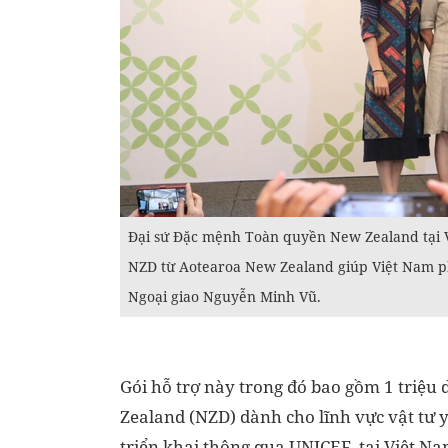
Đại sứ Đặc mệnh Toàn quyền New Zealand tại Việ
NZD từ Aotearoa New Zealand giúp Việt Nam ph
Ngoại giao Nguyễn Minh Vũ.
Gói hỗ trợ này trong đó bao gồm 1 triệu 
Zealand (NZD) dành cho lĩnh vực vật tư y
triển khai thông qua UNICEF tại Việt Na