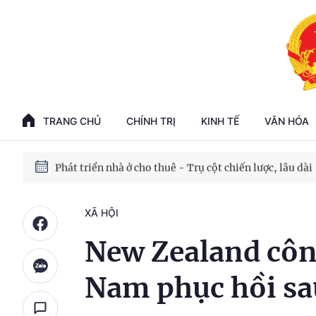
Phát triển kinh tế nhà nước trong kỷ nguyên mới
100 ngày xử lý các điểm nghẽn về chuyển đổi số
TRANG CHỦ
CHÍNH TRỊ
KINH TẾ
VĂN HÓA
Phát triển nhà ở cho thuê - Trụ cột chiến lược, lâu dài
Phát triển kinh tế nhà nước trong kỷ nguyên mới
XÃ HỘI
New Zealand công
Nam phục hồi sau