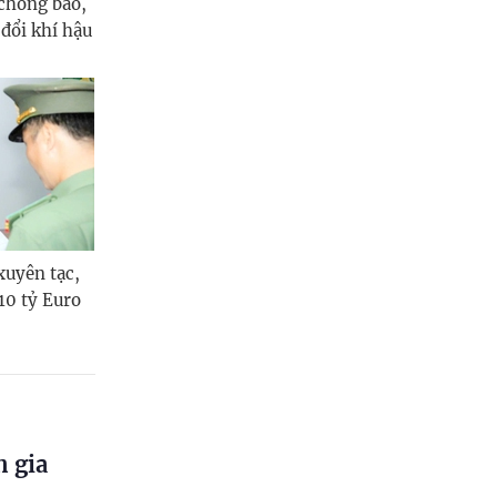
chống bão,
 đổi khí hậu
xuyên tạc,
 10 tỷ Euro
n gia