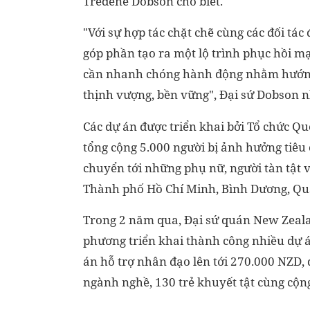
Tredene Dobson cho biết.
"Với sự hợp tác chặt chẽ cùng các đối tác 
góp phần tạo ra một lộ trình phục hồi mạ
cần nhanh chóng hành động nhằm hướng 
thịnh vượng, bền vững", Đại sứ Dobson
Các dự án được triển khai bởi Tổ chức Qu
tổng cộng 5.000 người bị ảnh hưởng tiêu c
chuyển tới những phụ nữ, người tàn tật v
Thành phố Hồ Chí Minh, Bình Dương, Quả
Trong 2 năm qua, Đại sứ quán New Zealan
phương triển khai thành công nhiều dự án
án hỗ trợ nhân đạo lên tới 270.000 NZD, 
ngành nghề, 130 trẻ khuyết tật cùng cộn