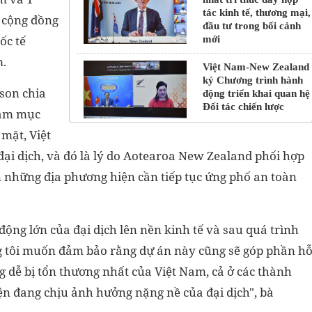
tác kinh tế, thương mại,
 cộng đồng
đầu tư trong bối cảnh
ốc tế
mới
m.
Việt Nam-New Zealand
ký Chương trình hành
bson chia
động triển khai quan hệ
Đối tác chiến lược
hằm mục
 mặt, Việt
đại dịch, và đó là lý do Aotearoa New Zealand phối hợp
n những địa phương hiện cần tiếp tục ứng phố an toàn
động lớn của đại dịch lên nền kinh tế và sau quá trình
g tôi muốn đảm bảo rằng dự án này cũng sẽ góp phần h
g dễ bị tổn thương nhất của Việt Nam, cả ở các thành
n đang chịu ảnh hưởng nặng nề của đại dịch", bà