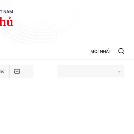
ỆT NAM
phủ
MỚI NHẤT
phủ
An Giang
Bắc Ninh
Cao Bằng