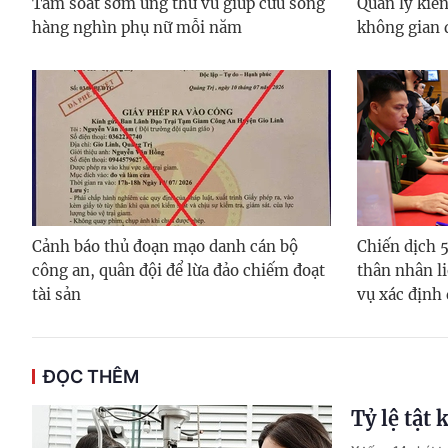
Tầm soát sớm ung thư vú giúp cứu sống
Quản lý kiến
hàng nghìn phụ nữ mỗi năm
không gian 
Cảnh báo thủ đoạn mạo danh cán bộ
Chiến dịch 
công an, quân đội để lừa đảo chiếm đoạt
thân nhân li
tài sản
vụ xác định
ĐỌC THÊM
Tỷ lệ tật