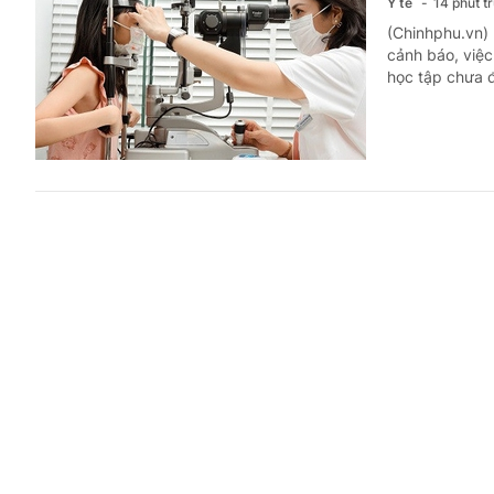
Y tế
14 phút t
(Chinhphu.vn) 
cảnh báo, việc
học tập chưa đ
Chấn chỉn
Y tế
22 phút t
(Chinhphu.vn) 
hoạt động kinh