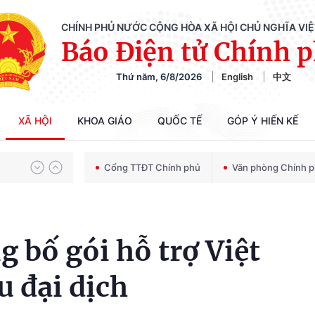
CHÍNH PHỦ NƯỚC CỘNG HÒA XÃ HỘI CHỦ NGHĨA VI
Báo Điện tử Chính 
Thứ năm, 6/8/2026
English
中文
Chiến dịch 500 ngày đêm tìm kiếm, quy tập và xác định danh tính hài cốt liệt sĩ
XÃ HỘI
KHOA GIÁO
QUỐC TẾ
GÓP Ý HIẾN KẾ
Bảo vệ nền tảng tư tưởng của Đảng trong kỷ nguyên phát triển mới
Cổng TTĐT Chính phủ
Văn phòng Chính 
Chiến dịch 500 ngày đêm tìm kiếm, quy tập và xác định danh tính hài cốt liệt sĩ
 bố gói hỗ trợ Việt
 đại dịch