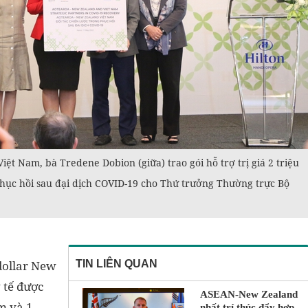
t Nam, bà Tredene Dobion (giữa) trao gói hỗ trợ trị giá 2 triệu
ục hồi sau đại dịch COVID-19 cho Thứ trưởng Thường trực Bộ
dollar New
TIN LIÊN QUAN
 tế được
ASEAN-New Zealand
m và 1
nhất trí thúc đẩy hợp