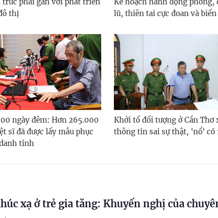
 trúc phải gắn với phát triển
Kế hoạch hành động phòng, 
đô thị
lũ, thiên tai cực đoan và biến
500 ngày đêm: Hơn 265.000
Khởi tố đối tượng ở Cần Thơ 
ệt sĩ đã được lấy mẫu phục
thông tin sai sự thật, 'nổ' có
 danh tính
 khúc xạ ở trẻ gia tăng: Khuyến nghị của chuyê