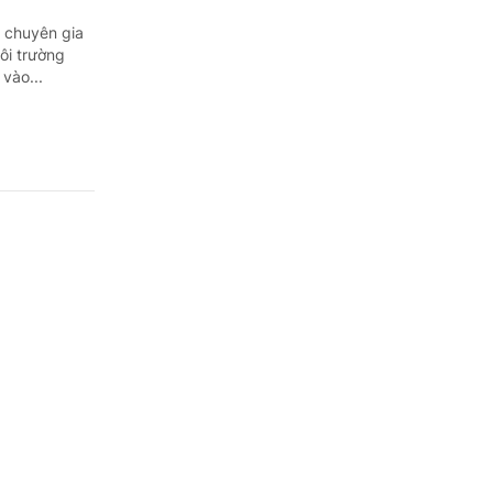
c chuyên gia
môi trường
vào...
ra, giám sát
 truyền.