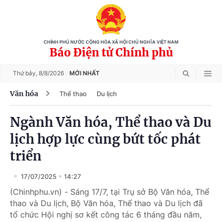
CHÍNH PHỦ NƯỚC CỘNG HÒA XÃ HỘI CHỦ NGHĨA VIỆT NAM
Báo Điện tử Chính phủ
Thứ bảy,
8/8/2026
MỚI NHẤT
Văn hóa
Thể thao
Du lịch
Ngành Văn hóa, Thể thao và Du
lịch hợp lực cùng bứt tốc phát
triển
17/07/2025
14:27
(Chinhphu.vn) - Sáng 17/7, tại Trụ sở Bộ Văn hóa, Thể
thao và Du lịch, Bộ Văn hóa, Thể thao và Du lịch đã
tổ chức Hội nghị sơ kết công tác 6 tháng đầu năm,