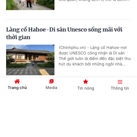
Làng cổ Hahoe-Di sản Unesco sống mãi với
thời gian
(Chinhphu.vn) - Làng cổ Hahoe-nơi
được UNESCO công nhận là Di sản
Thế giới luôn là điểm đến đặc biệt thu
hút du khách bởi những ngôi nhà...
Trang chủ
Media
Tin nóng
Thông tin
Làng Việt Nam (K-Vietnam Valley) – Nơi kết
nối tình hữu nghị gắn bó giữa Việt Nam và
Cổng TTĐT Chính phủ
English
中文
Hàn Quốc
(Chinhphu.vn) - Làng Việt Nam (K-
Vietnam Valley) tại huyện Bonghwa
(tỉnh Gyeongbuk) - nơi duy nhất tại
Hàn Quốc còn lưu lại di tích của...