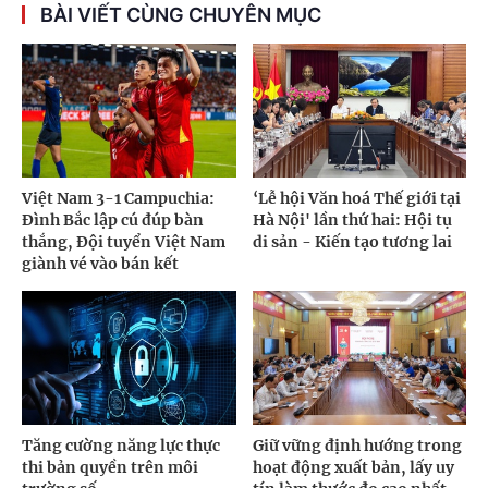
BÀI VIẾT CÙNG CHUYÊN MỤC
Việt Nam 3-1 Campuchia:
‘Lễ hội Văn hoá Thế giới tại
Đình Bắc lập cú đúp bàn
Hà Nội' lần thứ hai: Hội tụ
thắng, Đội tuyển Việt Nam
di sản - Kiến tạo tương lai
giành vé vào bán kết
Tăng cường năng lực thực
Giữ vững định hướng trong
thi bản quyền trên môi
hoạt động xuất bản, lấy uy