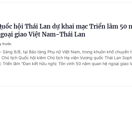
Quốc hội Thái Lan dự khai mạc Triển lãm 50
goại giao Việt Nam-Thái Lan
y trước
- Sáng 6/8, tại Bảo tàng Phụ nữ Việt Nam, trong khuôn khổ chuyến 
, Chủ tịch Quốc hội kiêm Chủ tịch Hạ viện Vương quốc Thái Lan So
 Triển lãm "Đan kết hữu nghị: Tôn vinh 50 năm quan hệ ngoại giao Vi
 quyền số đặt ra yêu cầu mới khi sửa Luật Xuấ
y trước
- Sự phát triển nhanh của công nghệ số, trí tuệ nhân tạo (AI) và các 
ang đặt ra những yêu cầu cấp thiết trong hoàn thiện Luật Xuất bản, 
 lý cho xuất bản số, bảo vệ quyền tác giả và phát triển hệ sinh thái 