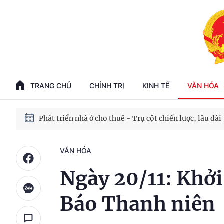
Phát triển kinh tế nhà nước trong kỷ nguyên mới
100 ngày xử lý các điểm nghẽn về chuyển đổi số
TRANG CHỦ
CHÍNH TRỊ
KINH TẾ
VĂN HÓA
Phát triển nhà ở cho thuê - Trụ cột chiến lược, lâu dài
Phát triển kinh tế nhà nước trong kỷ nguyên mới
VĂN HÓA
Ngày 20/11: Khởi
Báo Thanh niên