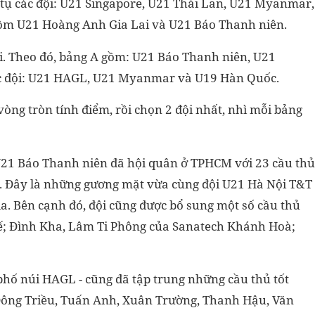
 tụ các đội: U21 Singapore, U21 Thái Lan, U21 Myanmar,
gồm U21 Hoàng Anh Gia Lai và U21 Báo Thanh niên.
ội. Theo đó, bảng A gồm: U21 Báo Thanh niên, U21
ác đội: U21 HAGL, U21 Myanmar và U19 Hàn Quốc.
vòng tròn tính điểm, rồi chọn 2 đội nhất, nhì mỗi bảng
 U21 Báo Thanh niên đã hội quân ở TPHCM với 23 cầu thủ
. Đây là những gương mặt vừa cùng đội U21 Hà Nội T&T
ia. Bên cạnh đó, đội cũng được bổ sung một số cầu thủ
ế; Đình Kha, Lâm Ti Phông của Sanatech Khánh Hoà;
 phố núi HAGL - cũng đã tập trung những cầu thủ tốt
 Đông Triều, Tuấn Anh, Xuân Trường, Thanh Hậu, Văn