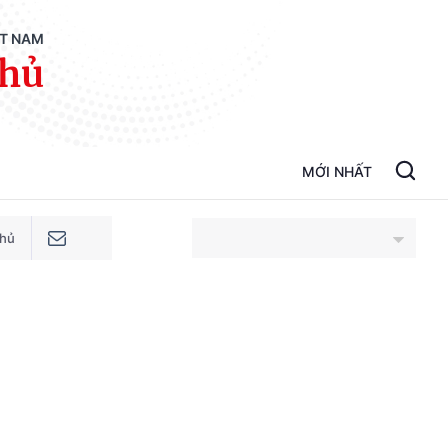
ỆT NAM
phủ
MỚI NHẤT
phủ
An Giang
Bắc Ninh
Cao Bằng