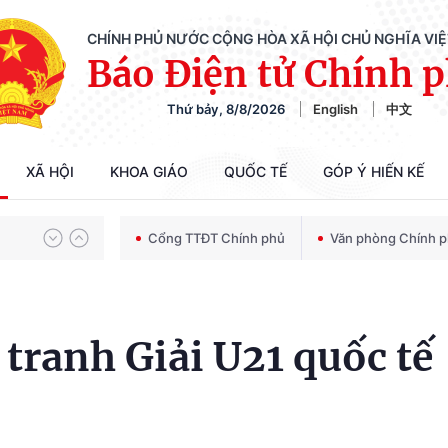
CHÍNH PHỦ NƯỚC CỘNG HÒA XÃ HỘI CHỦ NGHĨA VI
Báo Điện tử Chính 
Thứ bảy, 8/8/2026
English
中文
Chiến dịch 500 ngày đêm tìm kiếm, quy tập và xác định danh tính hài cốt liệt sĩ
XÃ HỘI
KHOA GIÁO
QUỐC TẾ
GÓP Ý HIẾN KẾ
Bảo vệ nền tảng tư tưởng của Đảng trong kỷ nguyên phát triển mới
Cổng TTĐT Chính phủ
Văn phòng Chính 
Chiến dịch 500 ngày đêm tìm kiếm, quy tập và xác định danh tính hài cốt liệt sĩ
 tranh Giải U21 quốc tế