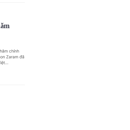
 năm
thăm chính
phon Zaram đã
ệt...
t bản
hình thức
nhất là về
xuất bản.