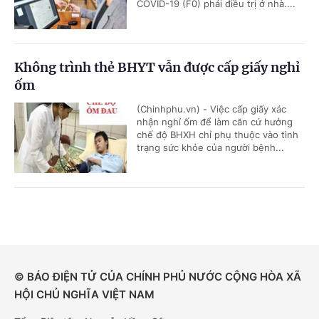
COVID-19 (F0) phải điều trị ở nhà....
Không trình thẻ BHYT vẫn được cấp giấy nghỉ
ốm
(Chinhphu.vn) - Việc cấp giấy xác
nhận nghỉ ốm để làm căn cứ hưởng
chế độ BHXH chỉ phụ thuộc vào tình
trạng sức khỏe của người bệnh...
© BÁO ĐIỆN TỬ CỦA CHÍNH PHỦ NƯỚC CỘNG HÒA XÃ
HỘI CHỦ NGHĨA VIỆT NAM