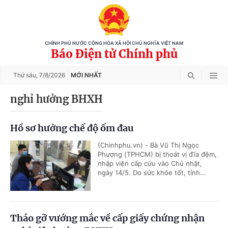
CHÍNH PHỦ NƯỚC CỘNG HÒA XÃ HỘI CHỦ NGHĨA VIỆT NAM
Báo Điện tử Chính phủ
Thứ sáu,
7/8/2026
MỚI NHẤT
nghỉ hưởng BHXH
Hồ sơ hưởng chế độ ốm đau
(Chinhphu.vn) - Bà Vũ Thị Ngọc
Phượng (TPHCM) bị thoát vị đĩa đệm,
nhập viện cấp cứu vào Chủ nhật,
ngày 14/5. Do sức khỏe tốt, tỉnh...
Tháo gỡ vướng mắc về cấp giấy chứng nhận