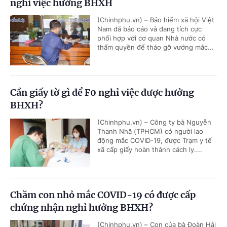
nghỉ việc hưởng BHXH
(Chinhphu.vn) – Bảo hiểm xã hội Việt
Nam đã báo cáo và đang tích cực
phối hợp với cơ quan Nhà nước có
thẩm quyền để tháo gỡ vướng mắc...
Cần giấy tờ gì để F0 nghỉ việc được hưởng
BHXH?
(Chinhphu.vn) – Công ty bà Nguyễn
Thanh Nhã (TPHCM) có người lao
động mắc COVID-19, được Trạm y tế
xã cấp giấy hoàn thành cách ly....
Chăm con nhỏ mắc COVID-19 có được cấp
chứng nhận nghỉ hưởng BHXH?
(Chinhphu.vn) – Con của bà Đoàn Hải