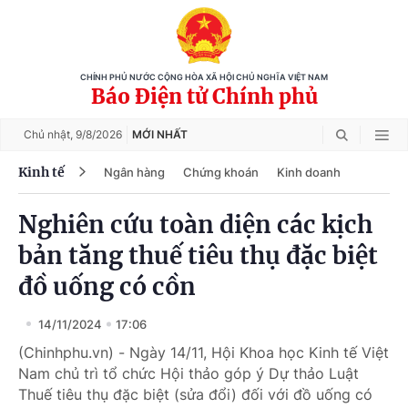
CHÍNH PHỦ NƯỚC CỘNG HÒA XÃ HỘI CHỦ NGHĨA VIỆT NAM
Báo Điện tử Chính phủ
Chủ nhật,
9/8/2026
MỚI NHẤT
Kinh tế
Ngân hàng
Chứng khoán
Kinh doanh
Nghiên cứu toàn diện các kịch
bản tăng thuế tiêu thụ đặc biệt
đồ uống có cồn
14/11/2024
17:06
(Chinhphu.vn) - Ngày 14/11, Hội Khoa học Kinh tế Việt
Nam chủ trì tổ chức Hội thảo góp ý Dự thảo Luật
Thuế tiêu thụ đặc biệt (sửa đổi) đối với đồ uống có