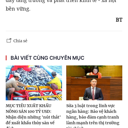
đẩy tăng trưởng và phát triển kinh tế - xã hội
bền vững.
BT
Chia sẻ
BÀI VIẾT CÙNG CHUYÊN MỤC
MỤC TIÊU XUẤT KHẨU
Sửa 3 luật trong lĩnh vực
NÔNG SẢN 100 TỶ USD:
ngân hàng: Bảo vệ khách
Nhận diện những 'nút thắt'
hàng, bảo đảm cạnh tranh
để xuất khẩu thủy sản về
lành mạnh trên thị trường