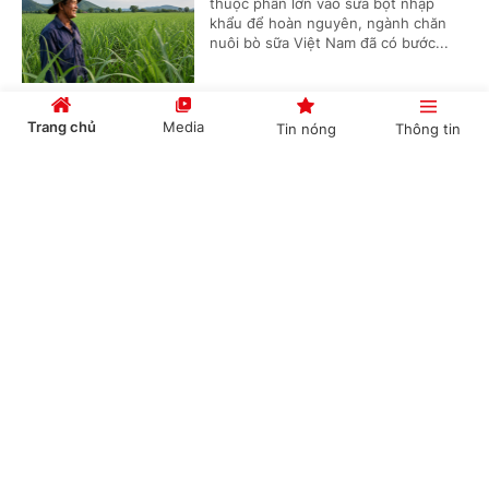
thuộc phần lớn vào sữa bột nhập
khẩu để hoàn nguyên, ngành chăn
nuôi bò sữa Việt Nam đã có bước...
Trang chủ
Media
Tin nóng
Thông tin
Thi công đồng loạt Dự án cao tốc Vinh-Thanh
Thủy trước ngày 30/9
Cổng TTĐT Chính phủ
English
中文
(Chinhphu.vn) - Cao tốc Vinh-Thanh
Thủy khi hoàn thành sẽ rút ngắn thời
gian di chuyển từ cửa khẩu Thanh
Thủy tới các đô thị và cảng biển...
Chuyên mục
Cắt giảm, đơn giản hóa thủ tục hành chính,
CHÍNH TRỊ
KINH TẾ
điều kiện kinh doanh trong lĩnh vực nông
nghiệp và môi trường
VĂN HÓA
XÃ HỘI
(Chinhphu.vn) - Họp phiên toàn thể
KHOA GIÁO
QUỐC TẾ