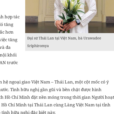
nh hợp tác
đó tăng
sắc hơn
Đại sứ Thái Lan tại Việt Nam, bà Urawadee
việc tăng
Sriphiromya
 và đa
nội khối
EAN trước
hệ ngoại giao Việt Nam – Thái Lan, một cột mốc có ý
 nước. Tình hữu nghị gần gũi và bền chặt được hình
ch Hồ Chí Minh đặt nền móng trong thời gian Người hoạ
ch Hồ Chí Minh tại Thái Lan cùng Làng Việt Nam tại tỉnh
tình hữu nghị đặc biệt này.