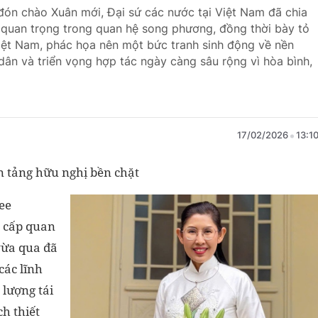
đón chào Xuân mới, Đại sứ các nước tại Việt Nam đã chia
 quan trọng trong quan hệ song phương, đồng thời bày tỏ
ệt Nam, phác họa nên một bức tranh sinh động về nền
 dân và triển vọng hợp tác ngày càng sâu rộng vì hòa bình,
17/02/2026
13:1
ền tảng hữu nghị bền chặt
ee
g cấp quan
vừa qua đã
các lĩnh
 lượng tái
ch thiết