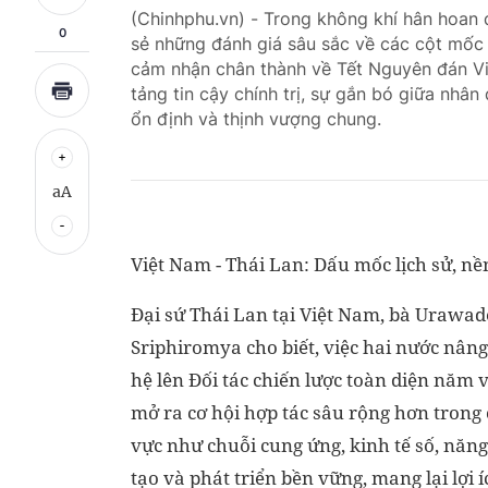
(Chinhphu.vn) - Trong không khí hân hoan 
0
sẻ những đánh giá sâu sắc về các cột mốc
cảm nhận chân thành về Tết Nguyên đán Vi
tảng tin cậy chính trị, sự gắn bó giữa nhân
ổn định và thịnh vượng chung.
aA
Việt Nam - Thái Lan: Dấu mốc lịch sử, n
Đại sứ Thái Lan tại Việt Nam, bà Urawad
Sriphiromya cho biết, việc hai nước nân
hệ lên Đối tác chiến lược toàn diện năm 
mở ra cơ hội hợp tác sâu rộng hơn trong 
vực như chuỗi cung ứng, kinh tế số, năng
tạo và phát triển bền vững, mang lại lợi í