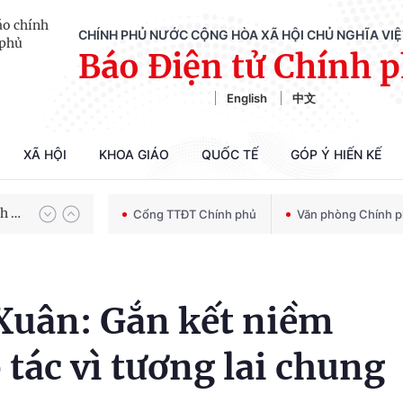
CHÍNH PHỦ NƯỚC CỘNG HÒA XÃ HỘI CHỦ NGHĨA VI
Báo Điện tử Chính 
English
中文
XÃ HỘI
KHOA GIÁO
QUỐC TẾ
GÓP Ý HIẾN KẾ
Chiến dịch 500 ngày đêm tìm kiếm, quy tập và xác định danh tính hài cốt liệt sĩ
100 ngày xử lý các điểm nghẽn về chuyển đổi số
Cổng TTĐT Chính phủ
Văn phòng Chính 
Xuân: Gắn kết niềm
 tác vì tương lai chung