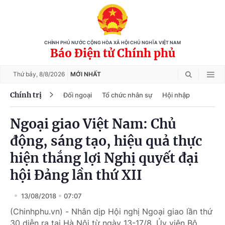
CHÍNH PHỦ NƯỚC CỘNG HÒA XÃ HỘI CHỦ NGHĨA VIỆT NAM
Báo Điện tử Chính phủ
Thứ bảy,
8/8/2026
MỚI NHẤT
Chính trị
Đối ngoại
Tổ chức nhân sự
Hội nhập
Ngoại giao Việt Nam: Chủ
động, sáng tạo, hiệu quả thực
hiện thắng lợi Nghị quyết đại
hội Đảng lần thứ XII
13/08/2018
07:07
(Chinhphu.vn) - Nhân dịp Hội nghị Ngoại giao lần thứ
30 diễn ra tại Hà Nội từ ngày 13-17/8, Ủy viên Bộ