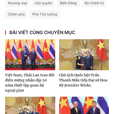
thương mại
chủ quyền
Biển Đông
Bộ Chính trị
Chính phủ
Phó Thủ tướng
BÀI VIẾT CÙNG CHUYÊN MỤC
Việt Nam, Thái Lan trao đổi
Chủ tịch Quốc hội Trần
điện mừng nhân dịp 50
Thanh Mẫn tiếp Đại sứ Hoa
năm thiết lập quan hệ
Kỳ Jennifer Wicks
ngoại giao