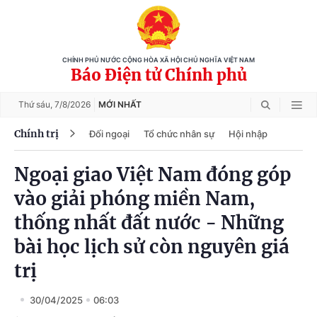
CHÍNH PHỦ NƯỚC CỘNG HÒA XÃ HỘI CHỦ NGHĨA VIỆT NAM
Báo Điện tử Chính phủ
Thứ sáu,
7/8/2026
MỚI NHẤT
Chính trị
Đối ngoại
Tổ chức nhân sự
Hội nhập
Ngoại giao Việt Nam đóng góp
vào giải phóng miền Nam,
thống nhất đất nước - Những
bài học lịch sử còn nguyên giá
trị
30/04/2025
06:03