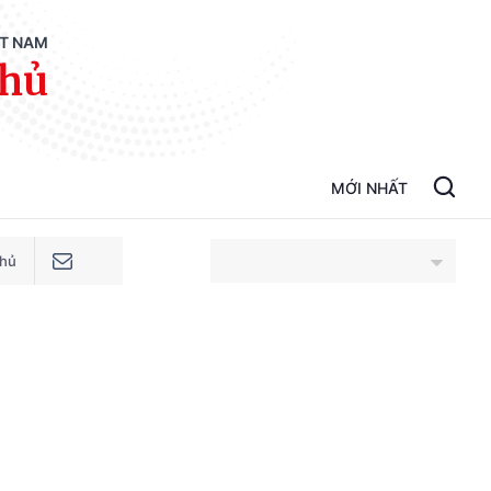
ỆT NAM
phủ
MỚI NHẤT
phủ
An Giang
Bắc Ninh
Cao Bằng