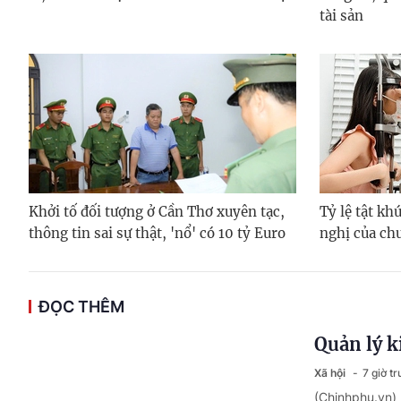
tài sản
Khởi tố đối tượng ở Cần Thơ xuyên tạc,
Tỷ lệ tật kh
thông tin sai sự thật, 'nổ' có 10 tỷ Euro
nghị của ch
ĐỌC THÊM
Quản lý k
Xã hội
7 giờ t
(Chinhphu.vn) 