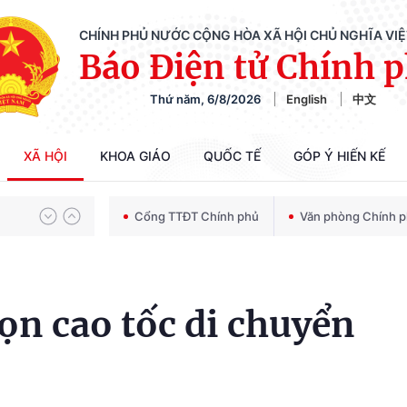
CHÍNH PHỦ NƯỚC CỘNG HÒA XÃ HỘI CHỦ NGHĨA VI
Báo Điện tử Chính 
Thứ năm, 6/8/2026
English
中文
Chiến dịch 500 ngày đêm tìm kiếm, quy tập và xác định danh tính hài cốt liệt sĩ
XÃ HỘI
KHOA GIÁO
QUỐC TẾ
GÓP Ý HIẾN KẾ
Bảo vệ nền tảng tư tưởng của Đảng trong kỷ nguyên phát triển mới
Cổng TTĐT Chính phủ
Văn phòng Chính 
Chiến dịch 500 ngày đêm tìm kiếm, quy tập và xác định danh tính hài cốt liệt sĩ
ọn cao tốc di chuyển