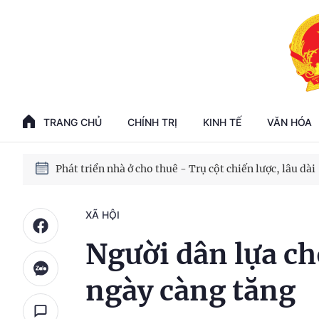
Phát triển kinh tế nhà nước trong kỷ nguyên mới
100 ngày xử lý các điểm nghẽn về chuyển đổi số
TRANG CHỦ
CHÍNH TRỊ
KINH TẾ
VĂN HÓA
Phát triển nhà ở cho thuê - Trụ cột chiến lược, lâu dài
Phát triển kinh tế nhà nước trong kỷ nguyên mới
XÃ HỘI
Người dân lựa ch
ngày càng tăng