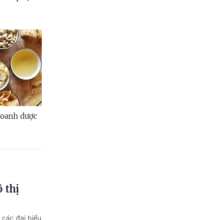
doanh dược
 thị
 các đại biểu