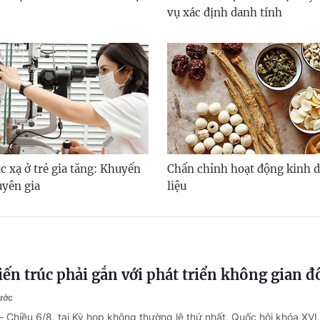
vụ xác định danh tính
úc xạ ở trẻ gia tăng: Khuyến
Chấn chỉnh hoạt động kinh 
uyên gia
liệu
iến trúc phải gắn với phát triển không gian đô
rước
- Chiều 6/8, tại Kỳ họp không thường lệ thứ nhất, Quốc hội khóa XVI,