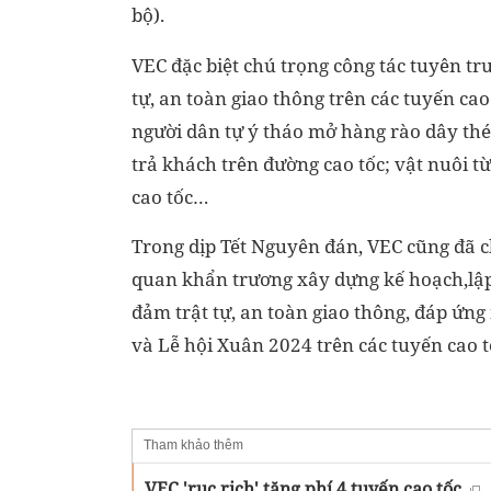
bộ).
VEC đặc biệt chú trọng công tác tuyên tr
tự, an toàn giao thông trên các tuyến cao
người dân tự ý tháo mở hàng rào dây thép
trả khách trên đường cao tốc; vật nuôi t
cao tốc…
Trong dịp Tết Nguyên đán, VEC cũng đã ch
quan khẩn trương xây dựng kế hoạch,lập
đảm trật tự, an toàn giao thông, đáp ứng
và Lễ hội Xuân 2024 trên các tuyến cao t
Tham khảo thêm
VEC 'rục rịch' tăng phí 4 tuyến cao tốc