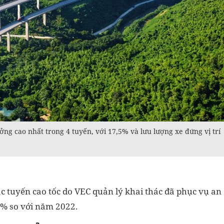
ởng cao nhất trong 4 tuyến, với 17,5% và lưu lượng xe đứng vị trí
c tuyến cao tốc do VEC quản lý khai thác đã phục vụ an
2 % so với năm 2022.