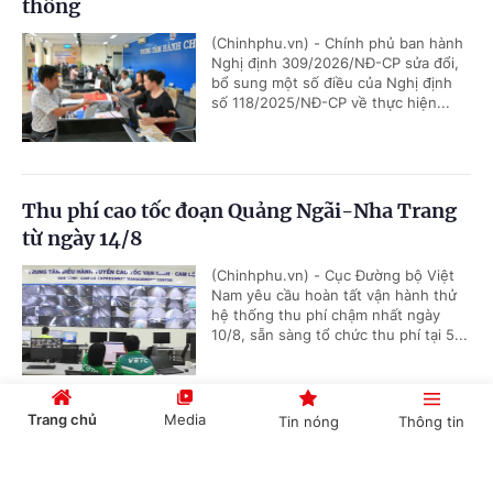
thông
(Chinhphu.vn) - Chính phủ ban hành
Nghị định 309/2026/NĐ-CP sửa đổi,
bổ sung một số điều của Nghị định
số 118/2025/NĐ-CP về thực hiện...
Thu phí cao tốc đoạn Quảng Ngãi-Nha Trang
từ ngày 14/8
(Chinhphu.vn) - Cục Đường bộ Việt
Nam yêu cầu hoàn tất vận hành thử
hệ thống thu phí chậm nhất ngày
10/8, sẵn sàng tổ chức thu phí tại 5...
Trang chủ
Media
Tin nóng
Thông tin
Hà Nội tổ chức Hội chợ Xúc tiến thương mại
nông nghiệp, sản phẩm OCOP 2026
Cổng TTĐT Chính phủ
English
中文