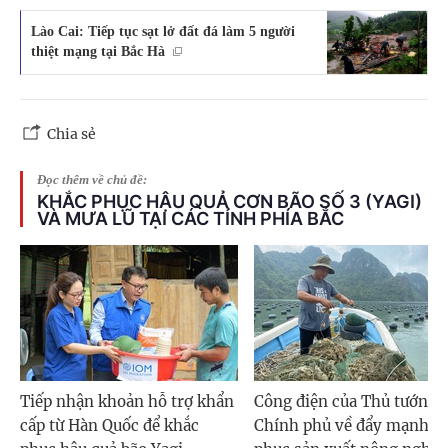
Lào Cai: Tiếp tục sạt lở đất đá làm 5 người
thiệt mạng tại Bắc Hà
Chia sẻ
Đọc thêm về chủ đề:
KHẮC PHỤC HẬU QUẢ CƠN BÃO SỐ 3 (YAGI)
VÀ MƯA LŨ TẠI CÁC TỈNH PHÍA BẮC
Tiếp nhận khoản hỗ trợ khẩn
Công điện của Thủ tướng
cấp từ Hàn Quốc để khắc
Chính phủ về đẩy mạnh k