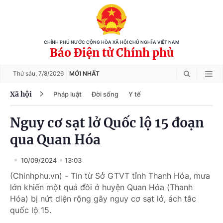
CHÍNH PHỦ NƯỚC CỘNG HÒA XÃ HỘI CHỦ NGHĨA VIỆT NAM
Báo Điện tử Chính phủ
Thứ sáu,
7/8/2026
MỚI NHẤT
Xã hội
Pháp luật
Đời sống
Y tế
Nguy cơ sạt lở Quốc lộ 15 đoạn
qua Quan Hóa
10/09/2024
13:03
(Chinhphu.vn) - Tin từ Sở GTVT tỉnh Thanh Hóa, mưa
lớn khiến một quả đồi ở huyện Quan Hóa (Thanh
Hóa) bị nứt diện rộng gây nguy cơ sạt lở, ách tắc
quốc lộ 15.