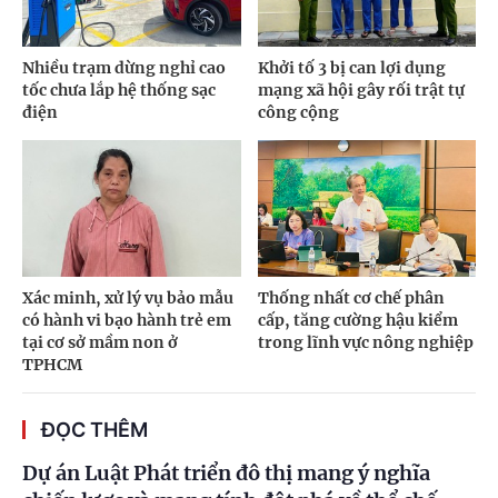
Nhiều trạm dừng nghỉ cao
Khởi tố 3 bị can lợi dụng
tốc chưa lắp hệ thống sạc
mạng xã hội gây rối trật tự
điện
công cộng
Xác minh, xử lý vụ bảo mẫu
Thống nhất cơ chế phân
có hành vi bạo hành trẻ em
cấp, tăng cường hậu kiểm
tại cơ sở mầm non ở
trong lĩnh vực nông nghiệp
TPHCM
ĐỌC THÊM
Dự án Luật Phát triển đô thị mang ý nghĩa