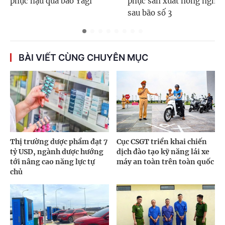
phục hậu quả bão Yagi
phục sản xuất nông nghiệ
sau bão số 3
BÀI VIẾT CÙNG CHUYÊN MỤC
Thị trường dược phẩm đạt 7
Cục CSGT triển khai chiến
tỷ USD, ngành dược hướng
dịch đào tạo kỹ năng lái xe
tới nâng cao năng lực tự
máy an toàn trên toàn quốc
chủ