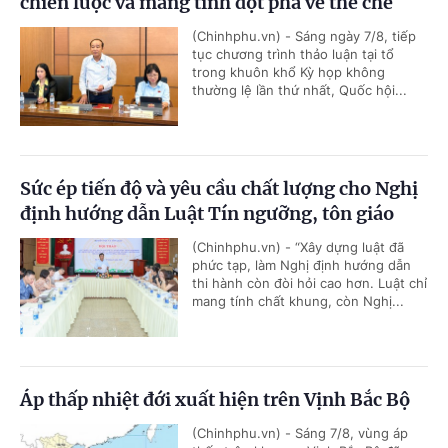
chiến lược và mang tính đột phá về thể chế
(Chinhphu.vn) - Sáng ngày 7/8, tiếp
tục chương trình thảo luận tại tổ
trong khuôn khổ Kỳ họp không
thường lệ lần thứ nhất, Quốc hội...
Sức ép tiến độ và yêu cầu chất lượng cho Nghị
định hướng dẫn Luật Tín ngưỡng, tôn giáo
(Chinhphu.vn) - “Xây dựng luật đã
phức tạp, làm Nghị định hướng dẫn
thi hành còn đòi hỏi cao hơn. Luật chỉ
mang tính chất khung, còn Nghị...
Áp thấp nhiệt đới xuất hiện trên Vịnh Bắc Bộ
(Chinhphu.vn) - Sáng 7/8, vùng áp