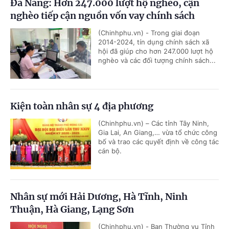
Đà Nẵng: Hơn 247.000 lượt hộ nghèo, cận
nghèo tiếp cận nguồn vốn vay chính sách
(Chinhphu.vn) - Trong giai đoạn
2014-2024, tín dụng chính sách xã
hội đã giúp cho hơn 247.000 lượt hộ
nghèo và các đối tượng chính sách...
Kiện toàn nhân sự 4 địa phương
(Chinhphu.vn) – Các tỉnh Tây Ninh,
Gia Lai, An Giang,… vừa tổ chức công
bố và trao các quyết định về công tác
cán bộ.
Nhân sự mới Hải Dương, Hà Tĩnh, Ninh
Thuận, Hà Giang, Lạng Sơn
(Chinhphu.vn) - Ban Thường vụ Tỉnh