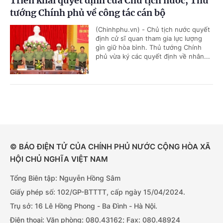
Triển khai quyết định của Chủ tịch nước, Thủ
tướng Chính phủ về công tác cán bộ
(Chinhphu.vn) - Chủ tịch nước quyết
định cử sĩ quan tham gia lực lượng
gìn giữ hòa bình. Thủ tướng Chính
phủ vừa ký các quyết định về nhân...
© BÁO ĐIỆN TỬ CỦA CHÍNH PHỦ NƯỚC CỘNG HÒA XÃ
HỘI CHỦ NGHĨA VIỆT NAM
Tổng Biên tập: Nguyễn Hồng Sâm
Giấy phép số: 102/GP-BTTTT, cấp ngày 15/04/2024.
Trụ sở: 16 Lê Hồng Phong - Ba Đình - Hà Nội.
Điện thoại: Văn phòng: 080.43162; Fax: 080.48924