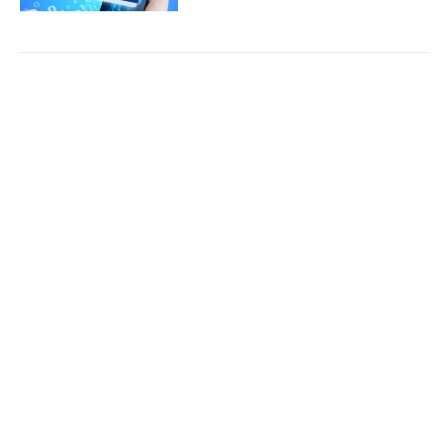
Đề xuất bổ sung quy định thuế tài nguyên đối
Cổng TTĐT Chính phủ
English
中文
với khoáng sản kim loại
Trang chủ
Media
Tin nóng
Thông tin
(Chinhphu.vn) - Tại dự thảo Luật sửa
đổi, bổ sung một số điều của Luật
thuế tài nguyên, Bộ Tài chính đề xuất
bổ sung quy định về thuế tài...
Chuyên mục
CHÍNH TRỊ
KINH TẾ
Không sử dụng giáo dục tăng cường, giáo dục
theo nhu cầu để dạy trước chương trình
VĂN HÓA
XÃ HỘI
(Chinhphu.vn) - Bộ Giáo dục và Đào
KHOA GIÁO
QUỐC TẾ
tạo đang lấy ý kiến nhân dân đối với
dự thảo Thông tư quy định về tổ
GÓP Ý HIẾN KẾ
chức các hoạt động giáo dục tăng...