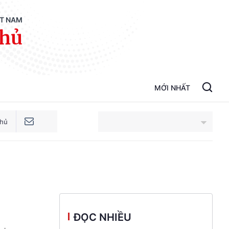
ỆT NAM
phủ
MỚI NHẤT
phủ
An Giang
Bắc Ninh
Cao Bằng
ĐỌC NHIỀU