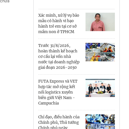
Cà Mau
 chưa
Cần Thơ
Xác minh, xử lý vụ bảo
mẫu có hành vi bạo
Điện Biên
hành trẻ em tại cơ sở
mầm non ở TPHCM
Đà Nẵng
Trước 31/8/2026,
Đắk Lắk
hoàn thành kế hoạch
cơ cấu lại vốn nhà
Đồng Nai
nước tại doanh nghiệp
giai đoạn 2026-2030
Đồng Tháp
FUTA Express và VET
Gia Lai
hợp tác mở rộng kết
nối logistics xuyên
biên giới Việt Nam -
Hà Nội
Campuchia
Hồ Chí Minh
Chỉ đạo, điều hành của
Chính phủ, Thủ tướng
Hà Tĩnh
Chính phủ ngày