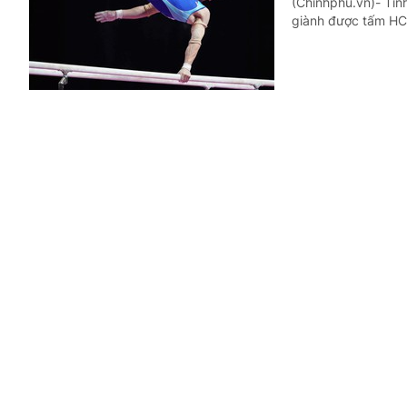
(Chinhphu.vn)- Tín
giành được tấm HC