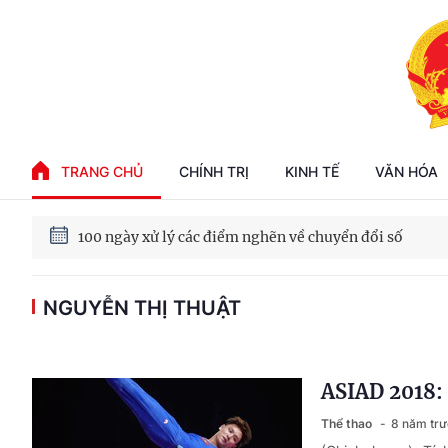
Phát triển kinh tế nhà nước trong kỷ nguyên mới
TRANG CHỦ
CHÍNH TRỊ
KINH TẾ
VĂN HÓA
100 ngày xử lý các điểm nghẽn về chuyển đổi số
NGUYỄN THỊ THUẬT
Phát triển nhà ở cho thuê - Trụ cột chiến lược, lâu dài
Phát triển kinh tế nhà nước trong kỷ nguyên mới
ASIAD 2018: 
Thể thao
8 năm tr