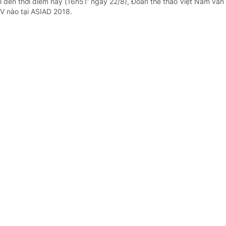
h đến thời điểm này (16h51' ngày 22/8), Đoàn thể thao Việt Nam vẫn
V nào tại ASIAD 2018.