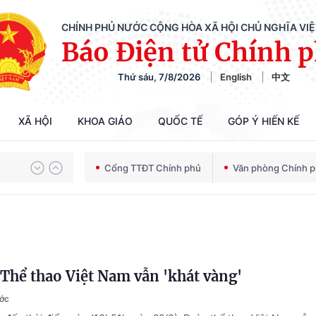
CHÍNH PHỦ NƯỚC CỘNG HÒA XÃ HỘI CHỦ NGHĨA VI
Báo Điện tử Chính 
Thứ sáu, 7/8/2026
English
中文
XÃ HỘI
KHOA GIÁO
QUỐC TẾ
GÓP Ý HIẾN KẾ
Chiến dịch 500 ngày đêm tìm kiếm, quy tập và xác định danh tính hài cốt liệt sĩ
Cổng TTĐT Chính phủ
Văn phòng Chính 
Bảo vệ nền tảng tư tưởng của Đảng trong kỷ nguyên phát triển mới
Thể thao Việt Nam vẫn 'khát vàng'
Chiến dịch 500 ngày đêm tìm kiếm, quy tập và xác định danh tính hài cốt liệt sĩ
ước