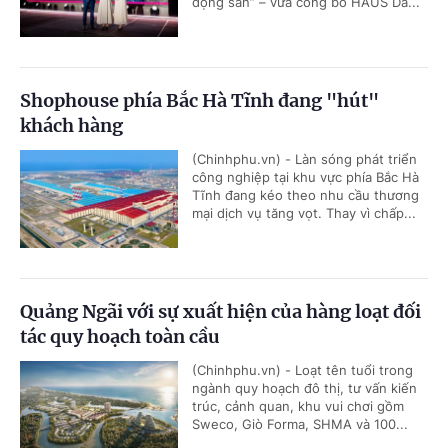
động sản” – vừa công bố HAUS Da...
Shophouse phía Bắc Hà Tĩnh đang "hút"
khách hàng
(Chinhphu.vn) - Làn sóng phát triển
công nghiệp tại khu vực phía Bắc Hà
Tĩnh đang kéo theo nhu cầu thương
mại dịch vụ tăng vọt. Thay vì chấp...
Quảng Ngãi với sự xuất hiện của hàng loạt đối
tác quy hoạch toàn cầu
(Chinhphu.vn) - Loạt tên tuổi trong
ngành quy hoạch đô thị, tư vấn kiến
trúc, cảnh quan, khu vui chơi gồm
Sweco, Giò Forma, SHMA và 100...