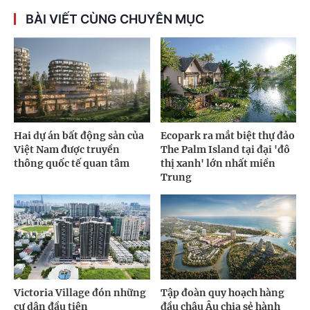
BÀI VIẾT CÙNG CHUYÊN MỤC
Hai dự án bất động sản của
Ecopark ra mắt biệt thự đảo
Việt Nam được truyền
The Palm Island tại đại 'đô
thông quốc tế quan tâm
thị xanh' lớn nhất miền
Trung
Victoria Village đón những
Tập đoàn quy hoạch hàng
cư dân đầu tiên
đầu châu Âu chia sẻ hành