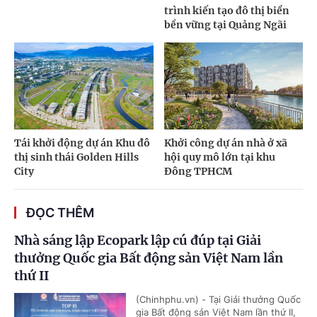
trình kiến tạo đô thị biển
bền vững tại Quảng Ngãi
Tái khởi động dự án Khu đô
Khởi công dự án nhà ở xã
thị sinh thái Golden Hills
hội quy mô lớn tại khu
City
Đông TPHCM
ĐỌC THÊM
Nhà sáng lập Ecopark lập cú đúp tại Giải
thưởng Quốc gia Bất động sản Việt Nam lần
thứ II
(Chinhphu.vn) - Tại Giải thưởng Quốc
gia Bất động sản Việt Nam lần thứ II,