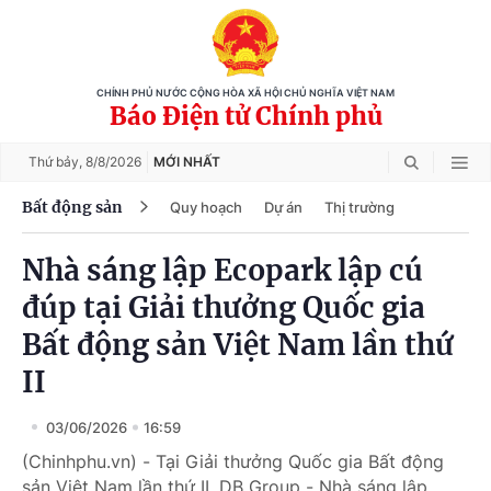
CHÍNH PHỦ NƯỚC CỘNG HÒA XÃ HỘI CHỦ NGHĨA VIỆT NAM
Báo Điện tử Chính phủ
Thứ bảy,
8/8/2026
MỚI NHẤT
Bất động sản
Quy hoạch
Dự án
Thị trường
Nhà sáng lập Ecopark lập cú
đúp tại Giải thưởng Quốc gia
Bất động sản Việt Nam lần thứ
II
03/06/2026
16:59
(Chinhphu.vn) - Tại Giải thưởng Quốc gia Bất động
sản Việt Nam lần thứ II, DB Group - Nhà sáng lập