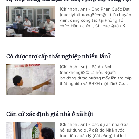
(Chinhphu.vn) - Ông Phan Quốc Đạt
(quanlythitruong69cm@...) là chuyên
viên, đang công tác tại Phòng Tổ
chức-Hành chính, Chi cục Quản lý...
Có được trợ cấp thất nghiệp nhiều lần?
(Chinhphu.vn) – Bà An Bình
(nhokhong92@...) hỏi: Người
lao động được hưởng mấy lần trợ cấp
thất nghiệp và BHXH một lần? Có...
Căn cứ xác định giá nhà ở xã hội
(Chinhphu.vn) - Các dự án nhà ở xã
hội sử dụng quỹ đất do Nhà nước
trực tiếp quản lý (đất công) thì khi