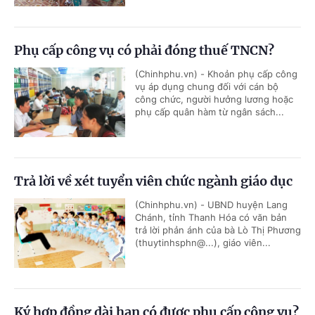
Phụ cấp công vụ có phải đóng thuế TNCN?
(Chinhphu.vn) - Khoản phụ cấp công
vụ áp dụng chung đối với cán bộ
công chức, người hưởng lương hoặc
phụ cấp quân hàm từ ngân sách...
Trả lời về xét tuyển viên chức ngành giáo dục
(Chinhphu.vn) - UBND huyện Lang
Chánh, tỉnh Thanh Hóa có văn bản
trả lời phản ánh của bà Lò Thị Phương
(thuytinhsphn@...), giáo viên...
Ký hợp đồng dài hạn có được phụ cấp công vụ?