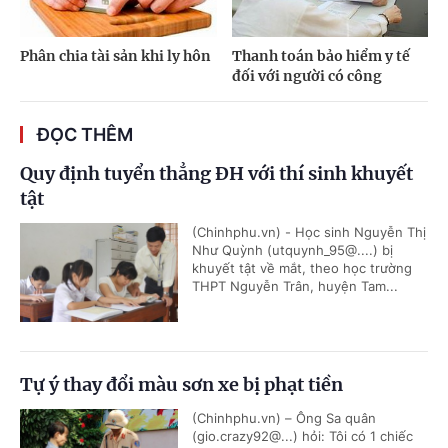
Phân chia tài sản khi ly hôn
Thanh toán bảo hiểm y tế
đối với người có công
ĐỌC THÊM
Quy định tuyển thẳng ĐH với thí sinh khuyết
tật
(Chinhphu.vn) - Học sinh Nguyễn Thị
Như Quỳnh (utquynh_95@....) bị
khuyết tật về mắt, theo học trường
THPT Nguyễn Trân, huyện Tam...
Tự ý thay đổi màu sơn xe bị phạt tiền
(Chinhphu.vn) – Ông Sa quân
(gio.crazy92@...) hỏi: Tôi có 1 chiếc