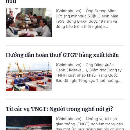
hưu
(Chinhphu.vn) – Ông Dương Minh
Đức (ng.minhduc.53@...) sinh năm
1953, đóng BHXH được 19 năm và
đóng bảo hiểm thất nghiệp...
Hướng dẫn hoàn thuế GTGT hàng xuất khẩu
(Chinhphu.vn) - Ông Đặng Xuân
Oanh ( ilviet@ ...), Giám đốc Công ty
TNHH xuất nhập khẩu Trang Quốc
Bảo đề nghị Tổng cục Thuế hướng...
Từ các vụ TNGT: Người trong nghề nói gì?
(Chinhphu.vn) – Những vụ tai nạn
giao thông (TNGT) nghiêm trọng gần
đây một lần nữa gióng lên hồi chuông