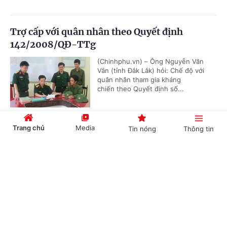
Trợ cấp với quân nhân theo Quyết định
142/2008/QĐ-TTg
(Chinhphu.vn) – Ông Nguyễn Văn
Vân (tỉnh Đắk Lắk) hỏi: Chế độ với
quân nhân tham gia kháng
chiến theo Quyết định số...
Trang chủ
Media
Tin nóng
Thông tin
Đối tượng tham gia bảo hiểm thất nghiệp
Cổng TTĐT Chính phủ
English
中文
(Chinhphu.vn) – Bà Thu Hà
(bibo0806@...) là Kế toán trưởng
Công ty TNHH một thành viên do
Nhà nước làm chủ sở hữu, được...
Chuyên mục