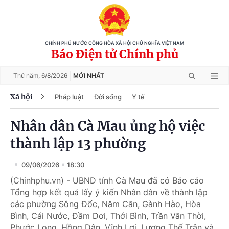
CHÍNH PHỦ NƯỚC CỘNG HÒA XÃ HỘI CHỦ NGHĨA VIỆT NAM
Báo Điện tử Chính phủ
Thứ năm,
6/8/2026
MỚI NHẤT
Xã hội
Pháp luật
Đời sống
Y tế
Nhân dân Cà Mau ủng hộ việc
thành lập 13 phường
09/06/2026
18:30
(Chinhphu.vn) - UBND tỉnh Cà Mau đã có Báo cáo
Tổng hợp kết quả lấy ý kiến Nhân dân về thành lập
các phường Sông Đốc, Năm Căn, Gành Hào, Hòa
Bình, Cái Nước, Đầm Dơi, Thới Bình, Trần Văn Thời,
Phước Long, Hồng Dân, Vĩnh Lợi, Lương Thế Trân và