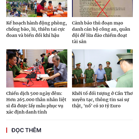
Kế hoạch hành động phòng,
Cảnh báo thủ đoạn mạo
chống bão, lũ, thiên tai cực
danh cán bộ công an, quân
đoan và biến đổi khí hậu
đội để lừa đảo chiếm đoạt
tài sản
Chiến dịch 500 ngày đêm:
Khởi tố đối tượng ở Cần Thơ
Hơn 265.000 thân nhân liệt
xuyên tạc, thông tin sai sự
sĩ đã được lấy mẫu phục vụ
thật, 'nổ' có 10 tỷ Euro
xác định danh tính
ĐỌC THÊM