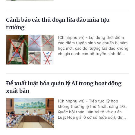
Cảnh báo các thủ đoạn lừa đảo mùa tựu
trường
(Chinhphu.vn) - Lợi dụng thời điểm
cao điểm tuyển sinh và chuẩn bị năm
học mới, các đối tượng lừa đảo không
chỉ giả danh cán bộ tuyển sinh để...
Đề xuất luật hóa quản lý AI trong hoạt động
xuất bản
(Chinhphu.vn) - Tiếp tục Kỳ họp
không thường lệ thứ Nhất, sáng 5/8,
Quốc hội thảo luận tại tổ về dự án
Luật Hòa giải ở cơ sở (sửa đổi); dự...