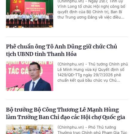
(Chinhphu.vn) - Ngày 29/7, Tỉnh ủy
Vĩnh Long tổ chức Hội nghị công bố
quyết định của Bộ Chính trị, Ban Bí
thư Trung ương Đảng về việc điều...
Phê chuẩn ông Tô Anh Dũng giữ chức Chủ
tịch UBND tỉnh Thanh Hóa
(Chinhphu.vn) - Thủ tướng Chính phủ
Lê Minh Hưng vừa ký Quyết định số
1429/QĐ-TTg ngày 29/7/2026 phê
chuẩn kết quả bầu chức vụ Chủ...
Bộ trưởng Bộ Công Thương Lê Mạnh Hùng
làm Trưởng Ban Chỉ đạo các Hội chợ Quốc gia
(Chinhphu.vn) - Phó Thủ tướng
Thường trực Chính phủ Phạm Gia Túc