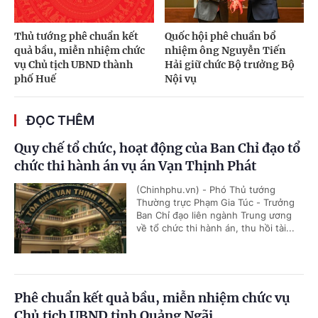
Thủ tướng phê chuẩn kết
Quốc hội phê chuẩn bổ
quả bầu, miễn nhiệm chức
nhiệm ông Nguyễn Tiến
vụ Chủ tịch UBND thành
Hải giữ chức Bộ trưởng Bộ
phố Huế
Nội vụ
ĐỌC THÊM
Quy chế tổ chức, hoạt động của Ban Chỉ đạo tổ
chức thi hành án vụ án Vạn Thịnh Phát
(Chinhphu.vn) - Phó Thủ tướng
Thường trực Phạm Gia Túc - Trưởng
Ban Chỉ đạo liên ngành Trung ương
về tổ chức thi hành án, thu hồi tài...
Phê chuẩn kết quả bầu, miễn nhiệm chức vụ
Chủ tịch UBND tỉnh Quảng Ngãi