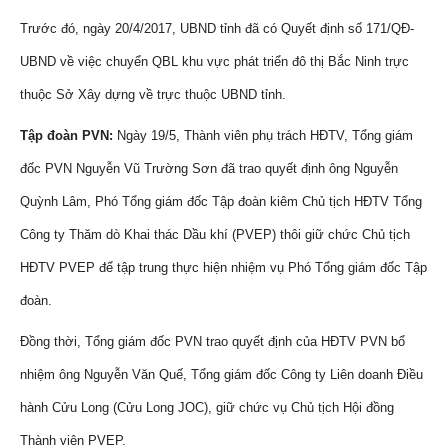
Trước đó, ngày 20/4/2017, UBND tỉnh đã có Quyết định số 171/QĐ-
UBND về việc chuyển QBL khu vực phát triển đô thị Bắc Ninh trực
thuộc Sở Xây dựng về trực thuộc UBND tỉnh.
Tập đoàn PVN:
Ngày 19/5, Thành viên phụ trách HĐTV, Tổng giám
đốc PVN Nguyễn Vũ Trường Sơn đã trao quyết định ông Nguyễn
Quỳnh Lâm, Phó Tổng giám đốc Tập đoàn kiêm Chủ tịch HĐTV Tổng
Công ty Thăm dò Khai thác Dầu khí (PVEP) thôi giữ chức Chủ tịch
HĐTV PVEP để tập trung thực hiện nhiệm vụ Phó Tổng giám đốc Tập
đoàn.
Đồng thời, Tổng giám đốc PVN trao quyết định của HĐTV PVN bổ
nhiệm ông Nguyễn Văn Quế, Tổng giám đốc Công ty Liên doanh Điều
hành Cửu Long (Cửu Long JOC), giữ chức vụ Chủ tịch Hội đồng
Thành viên PVEP.