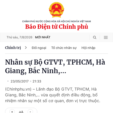
CHÍNH PHỦ NƯỚC CỘNG HÒA XÃ HỘI CHỦ NGHĨA VIỆT NAM
Báo Điện tử Chính phủ
Thứ sáu,
7/8/2026
MỚI NHẤT
Chính trị
Đối ngoại
Tổ chức nhân sự
Hội nhập
Nhân sự Bộ GTVT, TPHCM, Hà
Giang, Bắc Ninh,...
23/05/2017
21:33
(Chinhphu.vn) – Lãnh đạo Bộ GTVT, TPHCM, Hà
Giang, Bắc Ninh,... vừa quyết định điều động, bổ
nhiệm nhân sự một số cơ quan, đơn vị trực thuộc.
aA