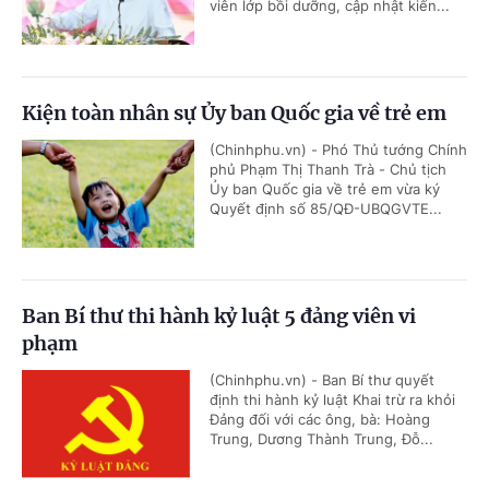
viên lớp bồi dưỡng, cập nhật kiến...
Kiện toàn nhân sự Ủy ban Quốc gia về trẻ em
(Chinhphu.vn) - Phó Thủ tướng Chính
phủ Phạm Thị Thanh Trà - Chủ tịch
Ủy ban Quốc gia về trẻ em vừa ký
Quyết định số 85/QĐ-UBQGVTE...
Ban Bí thư thi hành kỷ luật 5 đảng viên vi
phạm
(Chinhphu.vn) - Ban Bí thư quyết
định thi hành kỷ luật Khai trừ ra khỏi
Đảng đối với các ông, bà: Hoàng
Trung, Dương Thành Trung, Đỗ...