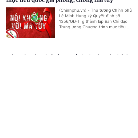
(Chinhphu.vn) - Thủ tướng Chính phủ
Lê Minh Hưng ký Quyết định số
1356/QĐ-TTg thành lập Ban Chỉ đạo
Trung ương Chương trình mục tiêu...
Hội nghị công bố các quyết định của Bộ Chính
trị, Ban Bí thư về công tác cán bộ
Cổng TTĐT Chính phủ
English
中文
(Chinhphu.vn) - Sáng 23/7, tại Trụ sở
Trung ương Đảng, Ủy viên Bộ Chính
Trang chủ
Media
Tin nóng
Thông tin
trị, Thường trực Ban Bí thư Trần Cẩm
Tú chủ trì Hội nghị công bố các...
Chuyên mục
Thủ tướng Chính phủ Lê Minh Hưng làm
CHÍNH TRỊ
KINH TẾ
Trưởng Ban Chỉ đạo Phòng thủ dân sự quốc
gia
VĂN HÓA
XÃ HỘI