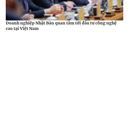
Doanh nghiệp Nhật Bản quan tâm tới đầu tư công nghệ
cao tại Việt Nam
Kinh tế -
1 năm trước
Cổng TTĐT Chính phủ
English
中文
Trang chủ
Media
Tin nóng
Thông tin
Chuyên mục
CHÍNH TRỊ
KINH TẾ
VĂN HÓA
XÃ HỘI
Cải thiện môi trường đầu tư: Chìa khóa thu hút DN Nhật
Bản
KHOA GIÁO
QUỐC TẾ
Kinh tế -
1 năm trước