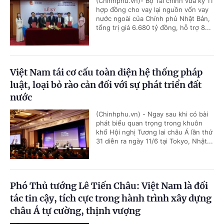
(Chinhphu.vn)- Bộ Tài chính vừa ký 11
hợp đồng cho vay lại nguồn vốn vay
nước ngoài của Chính phủ Nhật Bản,
tổng trị giá 6.680 tỷ đồng, hỗ trợ 8...
Việt Nam tái cơ cấu toàn diện hệ thống pháp
luật, loại bỏ rào cản đối với sự phát triển đất
nước
(Chinhphu.vn) - Ngay sau khi có bài
phát biểu quan trọng trong khuôn
khổ Hội nghị Tương lai châu Á lần thứ
31 diễn ra ngày 11/6 tại Tokyo, Nhật...
Phó Thủ tướng Lê Tiến Châu: Việt Nam là đối
tác tin cậy, tích cực trong hành trình xây dựng
châu Á tự cường, thịnh vượng