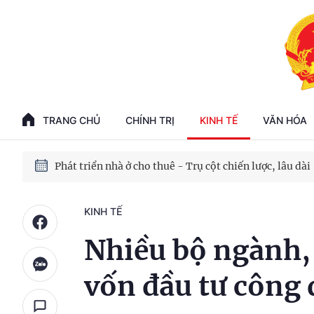
Phát triển kinh tế nhà nước trong kỷ nguyên mới
100 ngày xử lý các điểm nghẽn về chuyển đổi số
TRANG CHỦ
CHÍNH TRỊ
KINH TẾ
VĂN HÓA
Phát triển nhà ở cho thuê - Trụ cột chiến lược, lâu dài
Phát triển kinh tế nhà nước trong kỷ nguyên mới
KINH TẾ
Nhiều bộ ngành,
vốn đầu tư công 