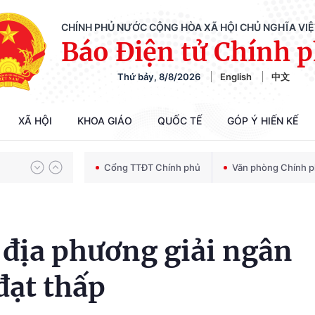
CHÍNH PHỦ NƯỚC CỘNG HÒA XÃ HỘI CHỦ NGHĨA VI
Báo Điện tử Chính 
Thứ bảy, 8/8/2026
English
中文
Chiến dịch 500 ngày đêm tìm kiếm, quy tập và xác định danh tính hài cốt liệt sĩ
XÃ HỘI
KHOA GIÁO
QUỐC TẾ
GÓP Ý HIẾN KẾ
Bảo vệ nền tảng tư tưởng của Đảng trong kỷ nguyên phát triển mới
Cổng TTĐT Chính phủ
Văn phòng Chính 
Chiến dịch 500 ngày đêm tìm kiếm, quy tập và xác định danh tính hài cốt liệt sĩ
 địa phương giải ngân
đạt thấp