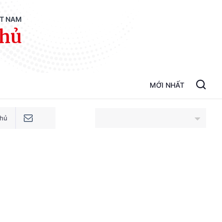
ỆT NAM
phủ
MỚI NHẤT
phủ
An Giang
Bắc Ninh
Cao Bằng