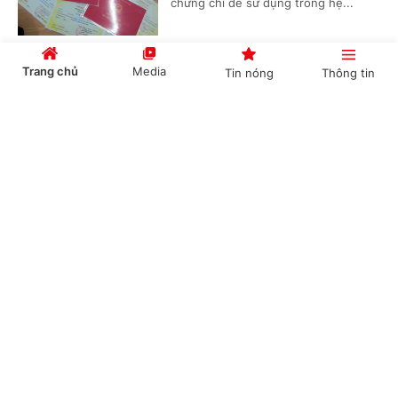
chứng chỉ để sử dụng trong hệ...
Trang chủ
Media
Tin nóng
Thông tin
Tài nguyên giáo dục mở trở thành nền tảng
của giáo dục đại học số
Cổng TTĐT Chính phủ
English
中文
(Chinhphu.vn) - Bộ trưởng Bộ Giáo
dục và Đào tạo ban hành Thông tư số
61/2026/TT-BGDĐT quy định về khai
thác, sử dụng tài nguyên giáo dục...
Chuyên mục
Không sử dụng giáo dục tăng cường, giáo dục
CHÍNH TRỊ
KINH TẾ
theo nhu cầu để dạy trước chương trình
VĂN HÓA
XÃ HỘI
(Chinhphu.vn) - Bộ Giáo dục và Đào
tạo đang lấy ý kiến nhân dân đối với
KHOA GIÁO
QUỐC TẾ
dự thảo Thông tư quy định về tổ
chức các hoạt động giáo dục tăng...
GÓP Ý HIẾN KẾ