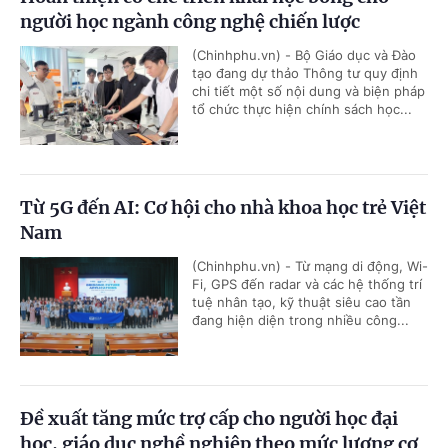
người học ngành công nghệ chiến lược
(Chinhphu.vn) - Bộ Giáo dục và Đào
tạo đang dự thảo Thông tư quy định
chi tiết một số nội dung và biện pháp
tổ chức thực hiện chính sách học...
Từ 5G đến AI: Cơ hội cho nhà khoa học trẻ Việt
Nam
(Chinhphu.vn) - Từ mạng di động, Wi-
Fi, GPS đến radar và các hệ thống trí
tuệ nhân tạo, kỹ thuật siêu cao tần
đang hiện diện trong nhiều công...
Đề xuất tăng mức trợ cấp cho người học đại
học, giáo dục nghề nghiệp theo mức lương cơ