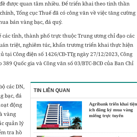
 đề được quan tâm nhiều. Để triển khai theo tinh thần
 chính, Tổng cục Thuế đã có công văn về việc tăng cường
mua bán vàng bạc, đá quý.
 các tỉnh, thành phố trực thuộc Trung ương chỉ đạo các
án triệt, nghiêm túc, khẩn trương triển khai thực hiện
ủ tại Công điện số 1426/CĐ-TTg ngày 27/12/2023, Công
 389 Quốc gia và Công văn số 03/BTC-BCĐ của Ban Chỉ
bộ các DN,
TIN LIÊN QUAN
g bạc, đá
 hoạt động
Agribank triển khai tiện
ích đăng ký mua vàng
à vàng
miếng trực tuyến
ắc quản lý
ểm tra hồ