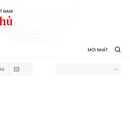
ỆT NAM
phủ
MỚI NHẤT
phủ
An Giang
Bắc Ninh
Cao Bằng