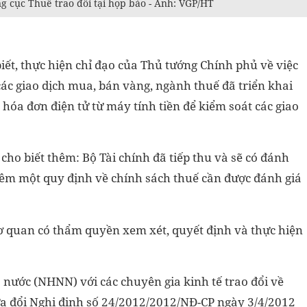
 cục Thuế trao đổi tại họp báo - Ảnh: VGP/HT
iết, thực hiện chỉ đạo của Thủ tướng Chính phủ về việc
các giao dịch mua, bán vàng, ngành thuế đã triển khai
 hóa đơn điện tử từ máy tính tiền để kiểm soát các giao
ho biết thêm: Bộ Tài chính đã tiếp thu và sẽ có đánh
 thêm một quy định về chính sách thuế cần được đánh giá
cơ quan có thẩm quyền xem xét, quyết định và thực hiện
nước (NHNN) với các chuyên gia kinh tế trao đổi về
ửa đổi Nghị định số 24/2012/2012/NĐ-CP ngày 3/4/2012