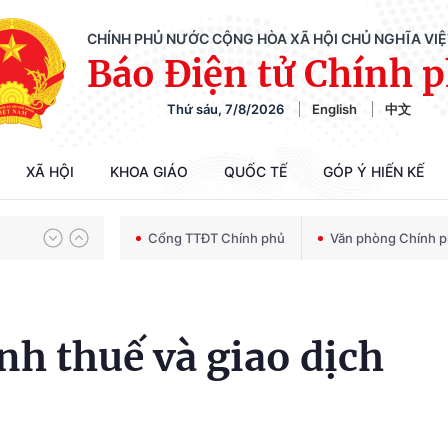
Chiến dịch 500 ngày đêm tìm kiếm, quy tập và xác định danh tính hài cốt liệt sĩ
CHÍNH PHỦ NƯỚC CỘNG HÒA XÃ HỘI CHỦ NGHĨA VI
Báo Điện tử Chính 
Thứ sáu, 7/8/2026
English
中文
Bảo vệ nền tảng tư tưởng của Đảng trong kỷ nguyên phát triển mới
XÃ HỘI
KHOA GIÁO
QUỐC TẾ
GÓP Ý HIẾN KẾ
Chiến dịch 500 ngày đêm tìm kiếm, quy tập và xác định danh tính hài cốt liệt sĩ
Cổng TTĐT Chính phủ
Văn phòng Chính 
nh thuế và giao dịch