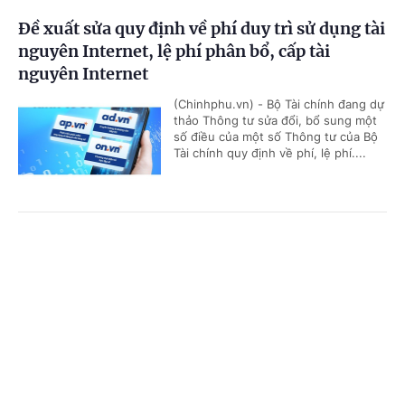
Đề xuất sửa quy định về phí duy trì sử dụng tài
nguyên Internet, lệ phí phân bổ, cấp tài
nguyên Internet
(Chinhphu.vn) - Bộ Tài chính đang dự
thảo Thông tư sửa đổi, bổ sung một
số điều của một số Thông tư của Bộ
Tài chính quy định về phí, lệ phí....
Các bộ, ngành, địa phương phối hợp quản lý
Cổng TTĐT Chính phủ
English
中文
xuất, nhập cảnh, cư trú của người nước ngoài
tại Việt Nam
Trang chủ
Media
Tin nóng
Thông tin
(Chinhphu.vn) - Chính phủ ban hành
Nghị định số 286/2026/NĐ-CP quy
định cơ chế phối hợp giữa các bộ, cơ
Chuyên mục
quan ngang bộ, Ủy ban nhân dân...