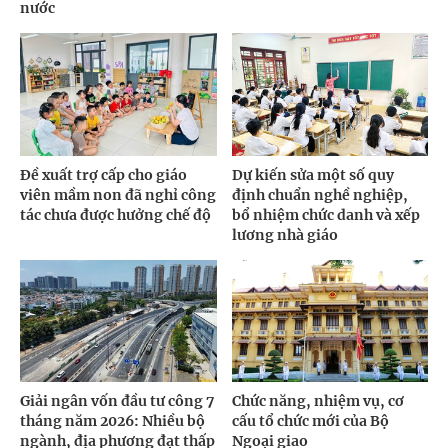
nước
Đề xuất trợ cấp cho giáo
Dự kiến sửa một số quy
viên mầm non đã nghỉ công
định chuẩn nghề nghiệp,
tác chưa được hưởng chế độ
bổ nhiệm chức danh và xếp
lương nhà giáo
Giải ngân vốn đầu tư công 7
Chức năng, nhiệm vụ, cơ
tháng năm 2026: Nhiều bộ
cấu tổ chức mới của Bộ
ngành, địa phương đạt thấp
Ngoại giao