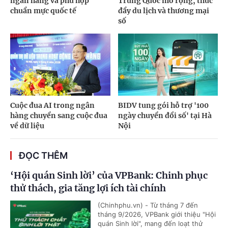
ngân hàng và phù hợp
Trung Quốc mở rộng, thúc
chuẩn mực quốc tế
đẩy du lịch và thương mại
số
Cuộc đua AI trong ngân
BIDV tung gói hỗ trợ '100
hàng chuyển sang cuộc đua
ngày chuyển đổi số' tại Hà
về dữ liệu
Nội
ĐỌC THÊM
‘Hội quán Sinh lời’ của VPBank: Chinh phục
thử thách, gia tăng lợi ích tài chính
(Chinhphu.vn) - Từ tháng 7 đến
tháng 9/2026, VPBank giới thiệu "Hội
quán Sinh lời", mang đến loạt thử