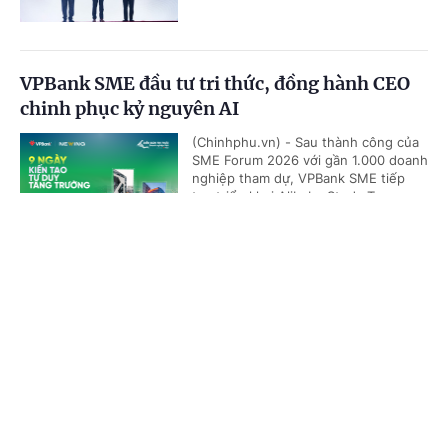
VPBank SME đầu tư tri thức, đồng hành CEO
chinh phục kỷ nguyên AI
(Chinhphu.vn) - Sau thành công của
SME Forum 2026 với gần 1.000 doanh
nghiệp tham dự, VPBank SME tiếp
tục triển khai Alibaba Study Tour...
Cổng TTĐT Chính phủ
English
中文
Trang chủ
Media
Tin nóng
Thông tin
Giao dịch Vietcombank, 'săn' nghìn quà độc
quyền cùng 'Quán Nhà Haha'
(Chinhphu.vn) - Từ ngày 2/7 đến 6/8,
Chuyên mục
Vietcombank triển khai các chương
trình khuyến mại mới, mang đến hơn
1.000 cơ hội nhận quà, ưu đãi và...
CHÍNH TRỊ
KINH TẾ