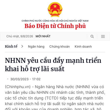
CHÍNH PHỦ NƯỚC CỘNG HÒA XÃ HỘI CHỦ NGHĨA VIỆT NAM
Báo Điện tử Chính phủ
Chủ nhật,
9/8/2026
MỚI NHẤT
Kinh tế
Ngân hàng
Chứng khoán
Kinh doanh
NHNN yêu cầu đẩy mạnh triển
khai hỗ trợ lãi suất
30/03/2023
17:02
(Chinhphu.vn) - Ngân hàng Nhà nước (NHNN) vừa có
văn bản yêu cầu NHNN chi nhánh các tỉnh, thành phố,
các tổ chức tín dụng (TCTD) tiếp tục đẩy mạnh triển
khai chính sách hỗ trợ lãi suất từ ngân sách nhà nước
đối với khoản vay của doanh nghiệp, hợp tác xã, hộ