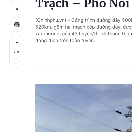
Trạch – Phố Nối
0
(Chinhphu.vn) - Công trình đường dây 500
520km, gồm hai mạch kép đường dây, được li
xã/phường, của 43 huyện/thị xã thuộc 9 tỉn
đóng điện trên toàn tuyến.
aA