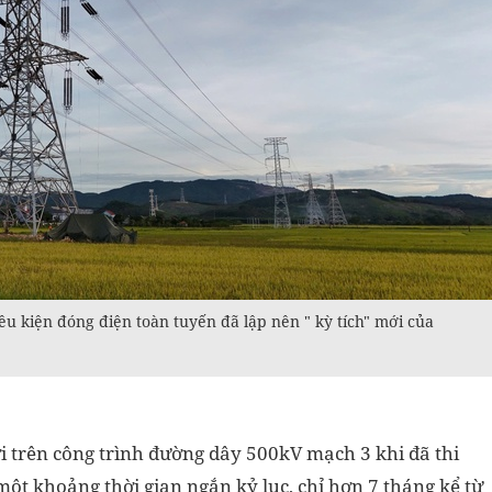
 kiện đóng điện toàn tuyến đã lập nên " kỳ tích" mới của
i trên công trình đường dây 500kV mạch 3 khi đã thi
một khoảng thời gian ngắn kỷ lục, chỉ hơn 7 tháng kể từ