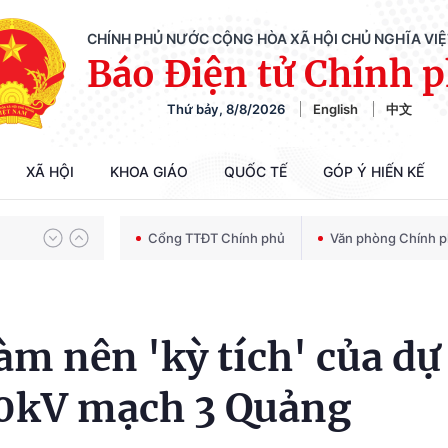
CHÍNH PHỦ NƯỚC CỘNG HÒA XÃ HỘI CHỦ NGHĨA VI
Báo Điện tử Chính 
Thứ bảy, 8/8/2026
English
中文
Chiến dịch 500 ngày đêm tìm kiếm, quy tập và xác định danh tính hài cốt liệt sĩ
XÃ HỘI
KHOA GIÁO
QUỐC TẾ
GÓP Ý HIẾN KẾ
Bảo vệ nền tảng tư tưởng của Đảng trong kỷ nguyên phát triển mới
Cổng TTĐT Chính phủ
Văn phòng Chính 
Chiến dịch 500 ngày đêm tìm kiếm, quy tập và xác định danh tính hài cốt liệt sĩ
àm nên 'kỳ tích' của dự
00kV mạch 3 Quảng