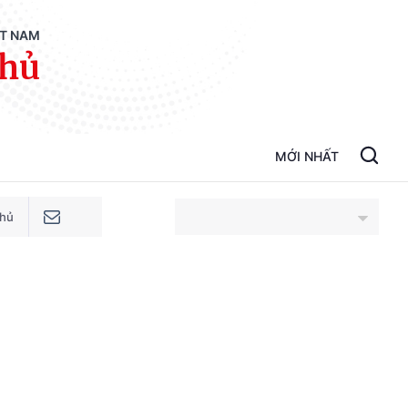
ỆT NAM
phủ
MỚI NHẤT
phủ
An Giang
Bắc Ninh
Cao Bằng