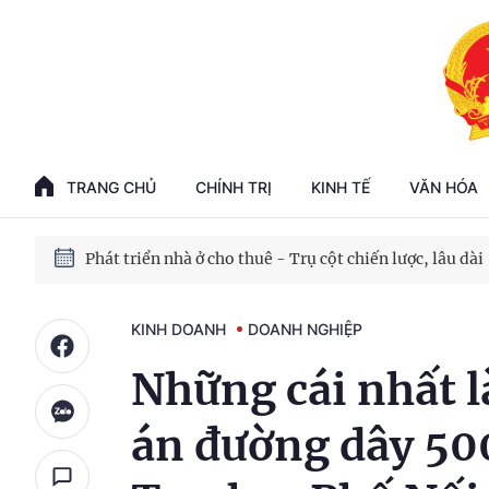
Phát triển kinh tế nhà nước trong kỷ nguyên mới
100 ngày xử lý các điểm nghẽn về chuyển đổi số
TRANG CHỦ
CHÍNH TRỊ
KINH TẾ
VĂN HÓA
Phát triển nhà ở cho thuê - Trụ cột chiến lược, lâu dài
Phát triển kinh tế nhà nước trong kỷ nguyên mới
KINH DOANH
DOANH NGHIỆP
Những cái nhất l
án đường dây 5