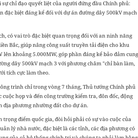
i sự chỉ đạo quyết liệt của người đứng đầu Chính phủ:
ấn đặc biệt đáng kể đối với dự án đường dây 500kV mạch
h, có vai trò đặc biệt quan trọng đối với an ninh năng
miền Bắc, giúp nâng công suất truyền tải điện cho khu
W lên khoảng 5.000MW, góp phần đáng kể bảo đảm cun
ì đường dây 500kV mạch 3 với phương châm "chỉ bàn làm,
ưới tích cực làm theo.
công trình chỉ trong vòng 7 tháng, Thủ tướng Chính phủ
c cuộc họp và đến công trường kiểm tra, đôn đốc, động
dân địa phương nhường đất cho dự án.
trọng điểm quốc gia, đòi hỏi phải có sự vào cuộc của
uản lý nhà nước, đặc biệt là các tỉnh, các địa phương có
ung của cả hệ thống chính trị và chúng ta phải làm bằng