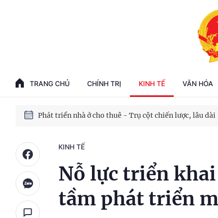
Phát triển kinh tế nhà nước trong kỷ nguyên mới
100 ngày xử lý các điểm nghẽn về chuyển đổi số
TRANG CHỦ
CHÍNH TRỊ
KINH TẾ
VĂN HÓA
Phát triển nhà ở cho thuê - Trụ cột chiến lược, lâu dài
Phát triển kinh tế nhà nước trong kỷ nguyên mới
KINH TẾ
Nỗ lực triển kha
tầm phát triển m