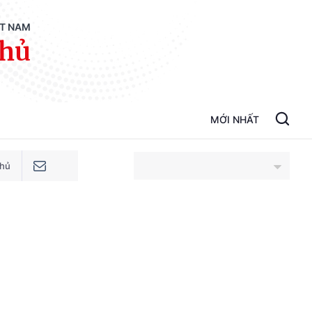
ỆT NAM
phủ
MỚI NHẤT
phủ
An Giang
Bắc Ninh
Cao Bằng