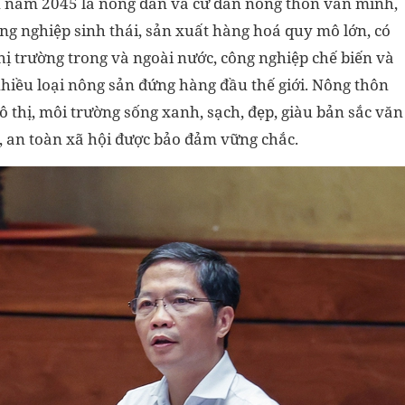
 năm 2045 là nông dân và cư dân nông thôn văn minh,
ông nghiệp sinh thái, sản xuất hàng hoá quy mô lớn, có
 thị trường trong và ngoài nước, công nghiệp chế biến và
hiều loại nông sản đứng hàng đầu thế giới. Nông thôn
đô thị, môi trường sống xanh, sạch, đẹp, giàu bản sắc văn
ự, an toàn xã hội được bảo đảm vững chắc.