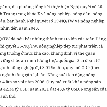
ngành, địa phương tổng kết thực hiện Nghị quyết số 26-
 Trung ương khóa X về nông nghiệp, nông dân, nông
uận, ban hành Nghị quyết số 19-NQ/TW về nông nghiệp,
 nhìn đến năm 2045.
NQ/TW đã nêu bật những thành tựu to lớn của toàn Đảng,
hị quyết 26-NQ/TW, nông nghiệp tiếp tục phát triển cả
tăng trưởng ở mức khá cao, khẳng định vị thế quan
m vững chắc an ninh lương thực quốc gia. Giai đoạn từ
ngành nông nghiệp đạt 3,01%/năm, quy mô GDP (theo
n ngành tăng gấp 1,4 lần. Năng suất lao động nông
ơn 4 lần so với năm 2008. Quy mô xuất khẩu nông sản
 42,34 tỷ USD; năm 2021 đạt 48,6 tỷ USD. Nông sản của
lãnh thổ.