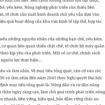
n Anh cho biết: Bên cạnh những thành tựu đạt được,
chế, yếu kém. Nông nghiệp phát triển còn thiếu bền
ảm, tổ chức sản xuất kinh doanh chủ yếu vẫn dựa vào
hiệu quả hoạt động của khu vực kinh tế tập thể, hợp tác
 nêu những nguyên nhân của những hạn chế, yếu kém.
, cơ quan liên quan thiếu chặt chẽ; tổ chức bộ máy quản
theo kịp yêu cầu phát triển. Một số cơ chế, chính sách
u nguồn lực thực hiện…
u và tầm nhìn. Về mục tiêu tổng quát, căn cứ vào các
030 và tầm nhìn đến năm 2045 theo Nghị quyết Đại hội
 định mục tiêu tổng quát là: Nông dân và cư dân nông
nh thần ngày càng cao, làm chủ quá trình phát triển nông
iển nhanh, bền vững, hiệu quả, bảo đảm vững chắc an