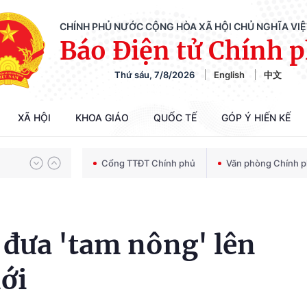
CHÍNH PHỦ NƯỚC CỘNG HÒA XÃ HỘI CHỦ NGHĨA VI
Báo Điện tử Chính 
Thứ sáu, 7/8/2026
English
中文
Chiến dịch 500 ngày đêm tìm kiếm, quy tập và xác định danh tính hài cốt liệt sĩ
XÃ HỘI
KHOA GIÁO
QUỐC TẾ
GÓP Ý HIẾN KẾ
Bảo vệ nền tảng tư tưởng của Đảng trong kỷ nguyên phát triển mới
Cổng TTĐT Chính phủ
Văn phòng Chính 
Chiến dịch 500 ngày đêm tìm kiếm, quy tập và xác định danh tính hài cốt liệt sĩ
i đưa 'tam nông' lên
ới