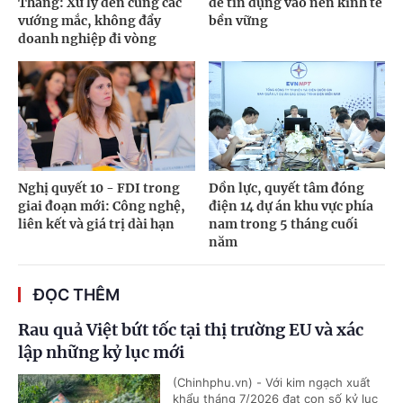
Thắng: Xử lý đến cùng các
để tín dụng vào nền kinh tế
vướng mắc, không đẩy
bền vững
doanh nghiệp đi vòng
Nghị quyết 10 - FDI trong
Dồn lực, quyết tâm đóng
giai đoạn mới: Công nghệ,
điện 14 dự án khu vực phía
liên kết và giá trị dài hạn
nam trong 5 tháng cuối
năm
ĐỌC THÊM
Rau quả Việt bứt tốc tại thị trường EU và xác
lập những kỷ lục mới
(Chinhphu.vn) - Với kim ngạch xuất
khẩu tháng 7/2026 đạt con số kỷ lục