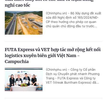
nghỉ cao tốc
(Chinhphu.vn) - Bộ Xây dựng đề xuất
sửa đổi Nghị định số 165/2024/NĐ-
CP theo hướng cho phép cơ quan
chủ quản chủ động đầu tư trước...
FUTA Express và VET hợp tác mở rộng kết nối
logistics xuyên biên giới Việt Nam -
Campuchia
(Chinhphu.vn) - Công ty Cổ phần
Dịch vụ Chuyển phát nhanh Phương
Trang - FUTA Express và Công ty
VET (Vireak Buntham Express) đã...
Doanh nghiệp đồng hành kiến tạo động lực