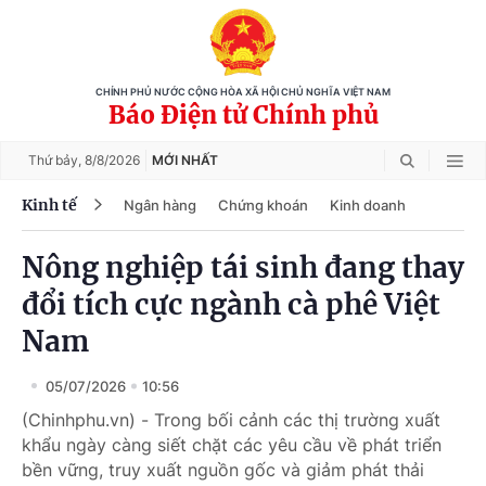
CHÍNH PHỦ NƯỚC CỘNG HÒA XÃ HỘI CHỦ NGHĨA VIỆT NAM
Báo Điện tử Chính phủ
Thứ bảy,
8/8/2026
MỚI NHẤT
Kinh tế
Ngân hàng
Chứng khoán
Kinh doanh
Nông nghiệp tái sinh đang thay
đổi tích cực ngành cà phê Việt
Nam
05/07/2026
10:56
(Chinhphu.vn) - Trong bối cảnh các thị trường xuất
khẩu ngày càng siết chặt các yêu cầu về phát triển
bền vững, truy xuất nguồn gốc và giảm phát thải