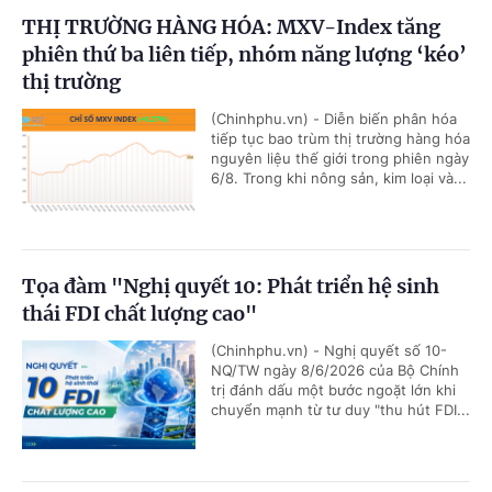
THỊ TRƯỜNG HÀNG HÓA: MXV-Index tăng
phiên thứ ba liên tiếp, nhóm năng lượng ‘kéo’
thị trường
(Chinhphu.vn) - Diễn biến phân hóa
tiếp tục bao trùm thị trường hàng hóa
nguyên liệu thế giới trong phiên ngày
6/8. Trong khi nông sản, kim loại và...
Tọa đàm "Nghị quyết 10: Phát triển hệ sinh
thái FDI chất lượng cao"
(Chinhphu.vn) - Nghị quyết số 10-
NQ/TW ngày 8/6/2026 của Bộ Chính
trị đánh dấu một bước ngoặt lớn khi
chuyển mạnh từ tư duy "thu hút FDI...