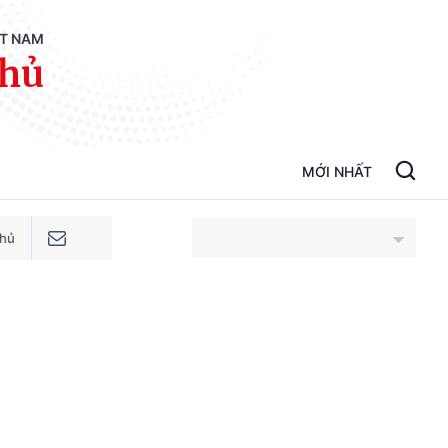
ỆT NAM
phủ
MỚI NHẤT
phủ
An Giang
Bắc Ninh
Cao Bằng