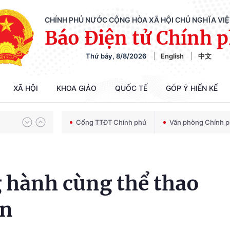
CHÍNH PHỦ NƯỚC CỘNG HÒA XÃ HỘI CHỦ NGHĨA VI
Báo Điện tử Chính 
Thứ bảy, 8/8/2026
English
中文
Chiến dịch 500 ngày đêm tìm kiếm, quy tập và xác định danh tính hài cốt liệt sĩ
XÃ HỘI
KHOA GIÁO
QUỐC TẾ
GÓP Ý HIẾN KẾ
Bảo vệ nền tảng tư tưởng của Đảng trong kỷ nguyên phát triển mới
Cổng TTĐT Chính phủ
Văn phòng Chính 
Chiến dịch 500 ngày đêm tìm kiếm, quy tập và xác định danh tính hài cốt liệt sĩ
hành cùng thể thao
ân