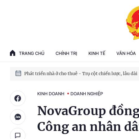
Phát triển kinh tế nhà nước trong kỷ nguyên mới
100 ngày xử lý các điểm nghẽn về chuyển đổi số
TRANG CHỦ
CHÍNH TRỊ
KINH TẾ
VĂN HÓA
Phát triển nhà ở cho thuê - Trụ cột chiến lược, lâu dài
Phát triển kinh tế nhà nước trong kỷ nguyên mới
KINH DOANH
DOANH NGHIỆP
NovaGroup đồng 
Công an nhân d