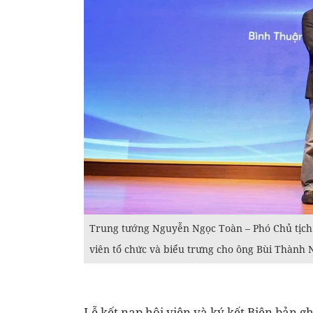
Trung tướng Nguyễn Ngọc Toàn – Phó Chủ tịch 
viên tổ chức và biểu trưng cho ông Bùi Thành
Lễ kết nạp hội viên và ký kết Biên bản g