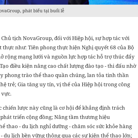
vaGroup, phát biểu tại buổi lễ
Chủ tịch NovaGroup, đối với Hiệp hội, sự hợp tác với
ết thực như: Tiên phong thực hiện Nghị quyết 68 của Bộ
 mở rộng mạng lưới và nguồn lực hợp tác hỗ trợ thúc đẩy
ạo điều kiện nâng cao chất lượng đào tạo - thi đấu nhờ
ẩy phong trào thể thao quần chúng, lan tỏa tinh thần
hệ trẻ; Gia tăng uy tín, vị thế của Hiệp hội trong công
 vực.
 chiến lược này cũng là cơ hội để khẳng định trách
ự phát triển cộng đồng; Nâng tầm thương hiệu
 thao - du lịch nghỉ dưỡng - chăm sóc sức khỏe hàng
- du lịch bền vững thông qua các sự kiện thể thao lớn;