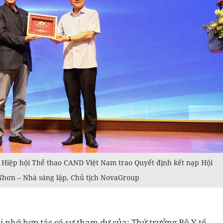
Hiệp hội Thể thao CAND Việt Nam trao Quyết định kết nạp Hội
 Nhơn – Nhà sáng lập, Chủ tịch NovaGroup
hi nhớ hợp tác có sự tham dự của: Thứ trưởng Bộ Y tế