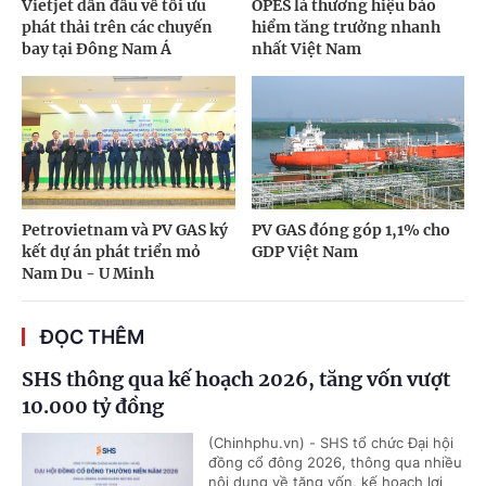
Vietjet dẫn đầu về tối ưu
OPES là thương hiệu bảo
phát thải trên các chuyến
hiểm tăng trưởng nhanh
bay tại Đông Nam Á
nhất Việt Nam
Petrovietnam và PV GAS ký
PV GAS đóng góp 1,1% cho
kết dự án phát triển mỏ
GDP Việt Nam
Nam Du - U Minh
ĐỌC THÊM
SHS thông qua kế hoạch 2026, tăng vốn vượt
10.000 tỷ đồng
(Chinhphu.vn) - SHS tổ chức Đại hội
đồng cổ đông 2026, thông qua nhiều
nội dung về tăng vốn, kế hoạch lợi