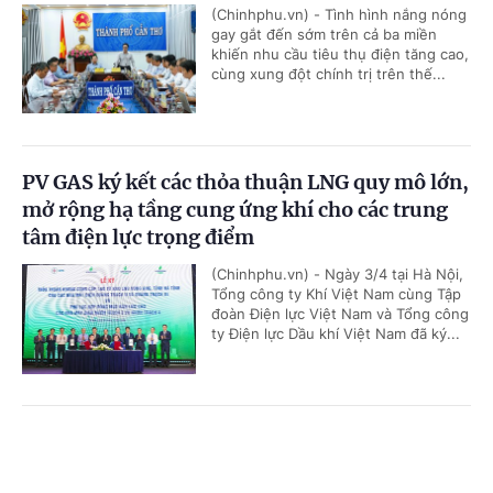
(Chinhphu.vn) - Tình hình nắng nóng
gay gắt đến sớm trên cả ba miền
khiến nhu cầu tiêu thụ điện tăng cao,
cùng xung đột chính trị trên thế...
PV GAS ký kết các thỏa thuận LNG quy mô lớn,
mở rộng hạ tầng cung ứng khí cho các trung
tâm điện lực trọng điểm
(Chinhphu.vn) - Ngày 3/4 tại Hà Nội,
Tổng công ty Khí Việt Nam cùng Tập
đoàn Điện lực Việt Nam và Tổng công
ty Điện lực Dầu khí Việt Nam đã ký...
'Bón đúng, bón ít' – Triết lý làm nông nghiệp
Cổng TTĐT Chính phủ
English
中文
tử tế của một doanh nghiệp phân bón