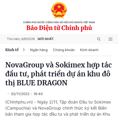
CHÍNH PHỦ NƯỚC CỘNG HÒA XÃ HỘI CHỦ NGHĨA VIỆT NAM
Báo Điện tử Chính phủ
Thứ năm,
6/8/2026
MỚI NHẤT
Kinh tế
Ngân hàng
Chứng khoán
Kinh doanh
NovaGroup và Sokimex hợp tác
đầu tư, phát triển dự án khu đô
thị BLUE DRAGON
02/11/2022
16:40
(Chinhphu.vn) - Ngày 2/11, Tập đoàn Đầu tư Sokimex
(Campuchia) và NovaGroup chính thức ký kết Biên
bản tham gia hợp tác đầu tư và phát triển dự án Khu