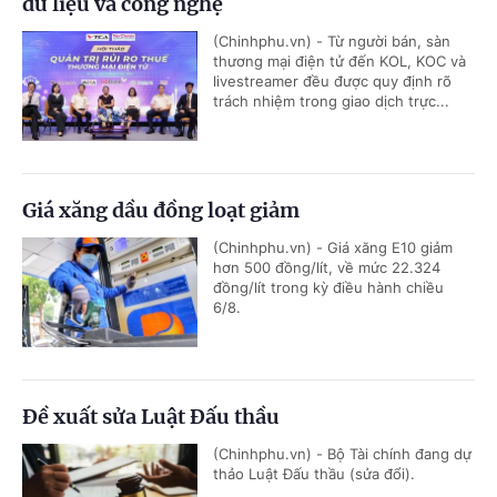
dữ liệu và công nghệ
(Chinhphu.vn) - Từ người bán, sàn
thương mại điện tử đến KOL, KOC và
livestreamer đều được quy định rõ
trách nhiệm trong giao dịch trực...
Giá xăng dầu đồng loạt giảm
(Chinhphu.vn) - Giá xăng E10 giảm
hơn 500 đồng/lít, về mức 22.324
đồng/lít trong kỳ điều hành chiều
6/8.
Đề xuất sửa Luật Đấu thầu
(Chinhphu.vn) - Bộ Tài chính đang dự
thảo Luật Đấu thầu (sửa đổi).