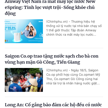
Amway Việt Nam ra mắt máy lọc nước New
eSpring: Tinh lọc vượt trội-Sống khỏe chủ
động
(Chinhphu.vn) - Thương hiệu hệ
thống xử lý nước tại nhà bán chạy số
1 thế giới thuộc Tập đoàn Amway
chính thức ra mắt máy lọc nước...
Saigon Co.op trao tặng nước sạch cho bà con
vùng hạn mặn Gò Công, Tiền Giang
(Chinhphu.vn) - Ngày 18/5, Saigon
Co.op phối hợp cùng Co.opmart Mỹ
Tho, Co.opmart Gò Công cùng hai
nhà tài trợ là nhãn hàng nước giặt...
Long An: Cố gắng bảo đảm các hộ đều có nước