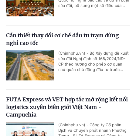
Quốc hội nghe báo cáo về dự án Luật
sửa đổi, bổ sung một số điều của...
Cần thiết thay đổi cơ chế đầu tư trạm dừng
nghỉ cao tốc
(Chinhphu.vn) - Bộ Xây dựng đề xuất
sửa đổi Nghị định số 165/2024/NĐ-
CP theo hướng cho phép cơ quan
chủ quản chủ động đầu tư trước...
FUTA Express và VET hợp tác mở rộng kết nối
logistics xuyên biên giới Việt Nam -
Campuchia
(Chinhphu.vn) - Công ty Cổ phần
Dịch vụ Chuyển phát nhanh Phương
Trang - FUTA Express và Công ty