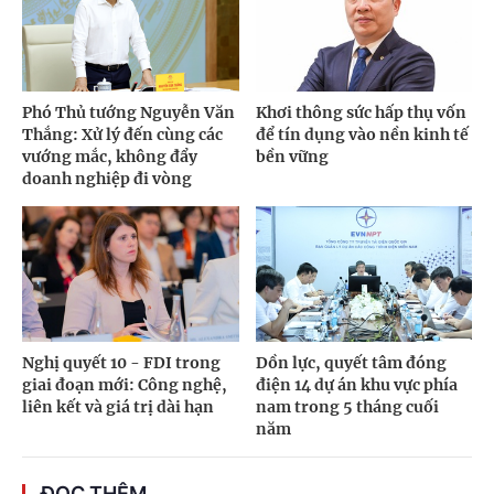
Phó Thủ tướng Nguyễn Văn
Khơi thông sức hấp thụ vốn
Thắng: Xử lý đến cùng các
để tín dụng vào nền kinh tế
vướng mắc, không đẩy
bền vững
doanh nghiệp đi vòng
Nghị quyết 10 - FDI trong
Dồn lực, quyết tâm đóng
giai đoạn mới: Công nghệ,
điện 14 dự án khu vực phía
liên kết và giá trị dài hạn
nam trong 5 tháng cuối
năm
ĐỌC THÊM