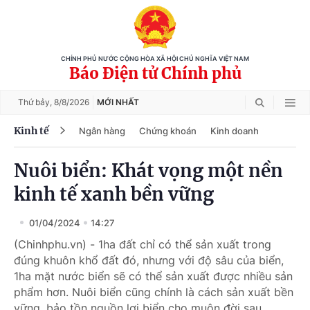
CHÍNH PHỦ NƯỚC CỘNG HÒA XÃ HỘI CHỦ NGHĨA VIỆT NAM
Báo Điện tử Chính phủ
Thứ bảy,
8/8/2026
MỚI NHẤT
Kinh tế
Ngân hàng
Chứng khoán
Kinh doanh
Nuôi biển: Khát vọng một nền
kinh tế xanh bền vững
01/04/2024
14:27
(Chinhphu.vn) - 1ha đất chỉ có thể sản xuất trong
đúng khuôn khổ đất đó, nhưng với độ sâu của biển,
1ha mặt nước biển sẽ có thể sản xuất được nhiều sản
phẩm hơn. Nuôi biển cũng chính là cách sản xuất bền
vững, bảo tồn nguồn lợi biển cho muôn đời sau.