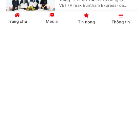
VET (Vireak Buntham Express) đã...
Trang chủ
Media
Tin nóng
Thông tin
Doanh nghiệp đồng hành kiến tạo động lực
Cổng TTĐT Chính phủ
English
中文
tăng trưởng bền vững
(Chinhphu.vn) - Sáng 6/8, tại Hưng
Yên, Hội đồng Doanh nghiệp vì sự
phát triển bền vững thuộc Liên đoàn
Thương mại và Công nghiệp Việt...
Chuyên mục
CHÍNH TRỊ
KINH TẾ
Phó Thủ tướng Thường trực Phạm Gia Túc:
Sửa đổi 3 luật trong lĩnh vực ngân hàng nhằm
VĂN HÓA
XÃ HỘI
hoàn thiện thể chế, khắc phục khoảng trống
KHOA GIÁO
QUỐC TẾ
pháp lý
GÓP Ý HIẾN KẾ
(Chinhphu.vn) - Tiếp tục chương