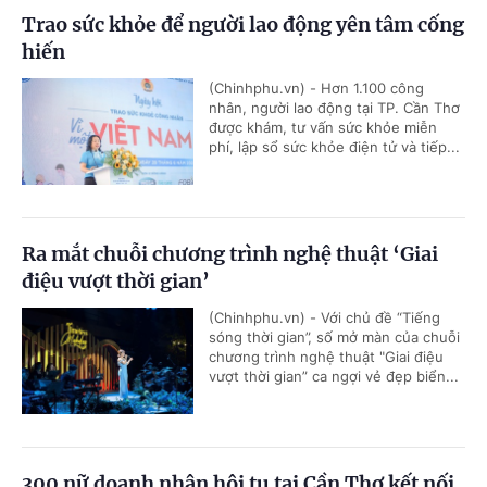
Trao sức khỏe để người lao động yên tâm cống
hiến
(Chinhphu.vn) - Hơn 1.100 công
nhân, người lao động tại TP. Cần Thơ
được khám, tư vấn sức khỏe miễn
phí, lập sổ sức khỏe điện tử và tiếp...
Ra mắt chuỗi chương trình nghệ thuật ‘Giai
điệu vượt thời gian’
(Chinhphu.vn) - Với chủ đề “Tiếng
sóng thời gian”, số mở màn của chuỗi
chương trình nghệ thuật "Giai điệu
vượt thời gian” ca ngợi vẻ đẹp biển...
300 nữ doanh nhân hội tụ tại Cần Thơ kết nối