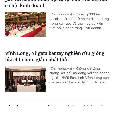
cơ hội kinh doanh
(Chinhphu.vn) - Khoảng 300 nữ
doanh nhân đến từ nhiều địa phương
trong cả nước đã tham dự sự kiện
"Kết nối giao thương - Nữ doanh...
Vĩnh Long, Niigata bắt tay nghiên cứu giống
lúa chịu hạn, giảm phát thải
(Chinhphu.vn) - Không chỉ tăng
cường kết nối lao động với các doanh
nghiệp Nhật Bản, tỉnh Vĩnh Long còn
gia hạn hợp tác với Đại học Niigata...
Từ năm 2026, người cao tuổi được khám sức
khỏe định kỳ miễn phí ít nhất mỗi năm 1 lần