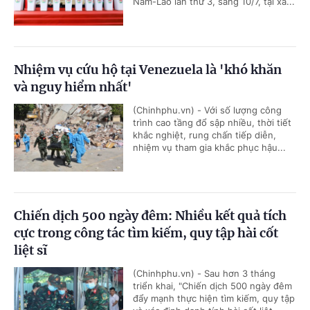
Nam-Lào lần thứ 3, sáng 10/7, tại xã...
Nhiệm vụ cứu hộ tại Venezuela là 'khó khăn
và nguy hiểm nhất'
(Chinhphu.vn) - Với số lượng công
trình cao tầng đổ sập nhiều, thời tiết
khắc nghiệt, rung chấn tiếp diễn,
nhiệm vụ tham gia khắc phục hậu...
Chiến dịch 500 ngày đêm: Nhiều kết quả tích
cực trong công tác tìm kiếm, quy tập hài cốt
liệt sĩ
(Chinhphu.vn) - Sau hơn 3 tháng
triển khai, "Chiến dịch 500 ngày đêm
đẩy mạnh thực hiện tìm kiếm, quy tập