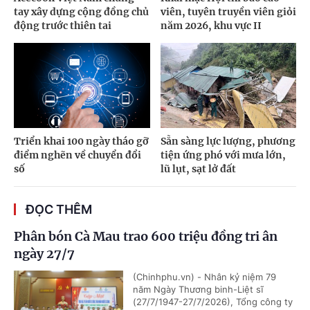
tay xây dựng cộng đồng chủ
viên, tuyên truyền viên giỏi
động trước thiên tai
năm 2026, khu vực II
Triển khai 100 ngày tháo gỡ
Sẵn sàng lực lượng, phương
điểm nghẽn về chuyển đổi
tiện ứng phó với mưa lớn,
số
lũ lụt, sạt lở đất
ĐỌC THÊM
Phân bón Cà Mau trao 600 triệu đồng tri ân
ngày 27/7
(Chinhphu.vn) - Nhân kỷ niệm 79
năm Ngày Thương binh-Liệt sĩ
(27/7/1947-27/7/2026), Tổng công ty