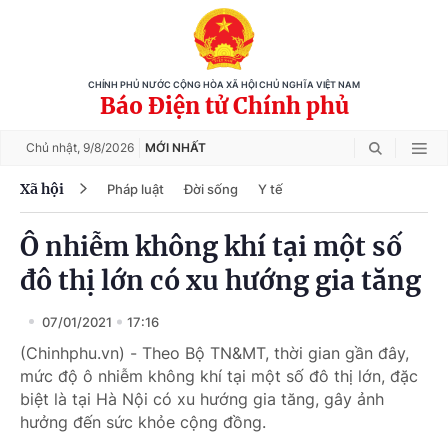
CHÍNH PHỦ NƯỚC CỘNG HÒA XÃ HỘI CHỦ NGHĨA VIỆT NAM
Báo Điện tử Chính phủ
Chủ nhật,
9/8/2026
MỚI NHẤT
Xã hội
Pháp luật
Đời sống
Y tế
Ô nhiễm không khí tại một số
đô thị lớn có xu hướng gia tăng
07/01/2021
17:16
(Chinhphu.vn) - Theo Bộ TN&MT, thời gian gần đây,
mức độ ô nhiễm không khí tại một số đô thị lớn, đặc
biệt là tại Hà Nội có xu hướng gia tăng, gây ảnh
hưởng đến sức khỏe cộng đồng.