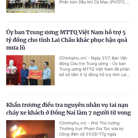
Phân bón Dầu khí Cà Mau (PVCFC,...
Ủy ban Trung ương MTTQ Việt Nam hỗ trợ 5
tỷ đồng cho tỉnh Lai Châu khắc phục hậu quả
mưa lũ
(Chinhphu.vn) - Ngày 21/7, Ban Vận
động Cứu trợ Trung ương - Ủy ban
Trung ương MTTQ Việt Nam đã phân
bổ số tiền 5 tỷ đồng hỗ trợ tỉnh Lai...
Khẩn trương điều tra nguyên nhân vụ tai nạn
cháy xe khách ở Đồng Nai làm 7 người tử vong
(Chinhphu.vn) - Phó Thủ tướng
Thường trực Phạm Gia Túc vừa ký
Công điện số 51/CĐ-TTg ngày