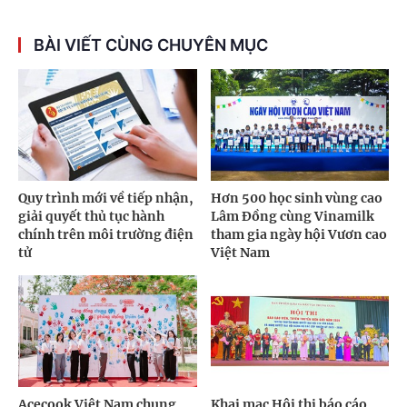
BÀI VIẾT CÙNG CHUYÊN MỤC
Quy trình mới về tiếp nhận,
Hơn 500 học sinh vùng cao
giải quyết thủ tục hành
Lâm Đồng cùng Vinamilk
chính trên môi trường điện
tham gia ngày hội Vươn cao
tử
Việt Nam
Acecook Việt Nam chung
Khai mạc Hội thi báo cáo