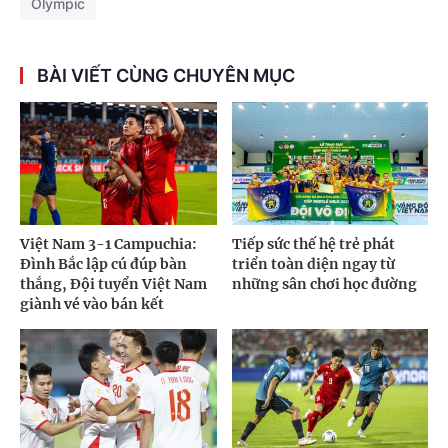
Olympic
BÀI VIẾT CÙNG CHUYÊN MỤC
Việt Nam 3-1 Campuchia:
Tiếp sức thế hệ trẻ phát
Đình Bắc lập cú đúp bàn
triển toàn diện ngay từ
thắng, Đội tuyển Việt Nam
những sân chơi học đường
giành vé vào bán kết