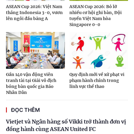
ASEAN Cup 2026: Việt Nam
ASEAN Cup 2026: Bỏ lỡ
thắng Indonesia 3-0, vươn
nhiều cơ hội ghi bàn, Đội
lên ngôi đầu bảng A
tuyển Việt Nam hòa
Singapore 0-0
Gần 140 vận động viên
Quy định mới về xử phạt vi
tranh tài tại Giải vô địch
phạm hành chính trong
bóng bàn quốc gia Báo
lĩnh vực thể thao
Nhân Dân
ĐỌC THÊM
Vietjet và Ngân hàng số Vikki trở thành đơn vị
đồng hành cùng ASEAN United FC