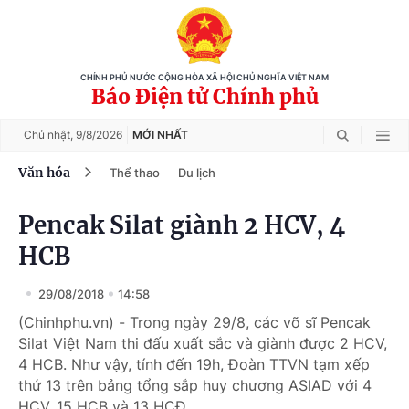
CHÍNH PHỦ NƯỚC CỘNG HÒA XÃ HỘI CHỦ NGHĨA VIỆT NAM
Báo Điện tử Chính phủ
Chủ nhật,
9/8/2026
MỚI NHẤT
Văn hóa
Thể thao
Du lịch
Pencak Silat giành 2 HCV, 4
HCB
29/08/2018
14:58
(Chinhphu.vn) - Trong ngày 29/8, các võ sĩ Pencak
Silat Việt Nam thi đấu xuất sắc và giành được 2 HCV,
4 HCB. Như vậy, tính đến 19h, Đoàn TTVN tạm xếp
thứ 13 trên bảng tổng sắp huy chương ASIAD với 4
HCV, 15 HCB và 13 HCĐ.