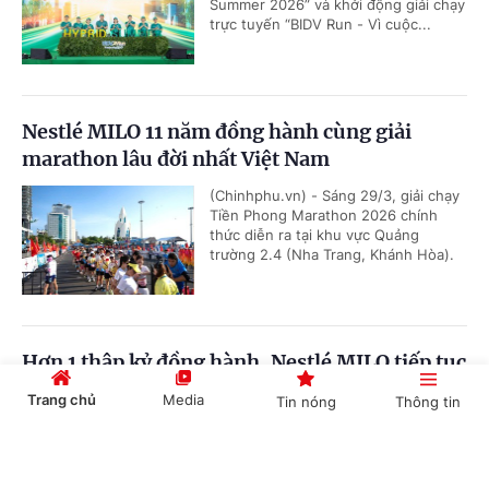
Summer 2026” và khởi động giải chạy
trực tuyến “BIDV Run - Vì cuộc...
Nestlé MILO 11 năm đồng hành cùng giải
marathon lâu đời nhất Việt Nam
(Chinhphu.vn) - Sáng 29/3, giải chạy
Tiền Phong Marathon 2026 chính
thức diễn ra tại khu vực Quảng
trường 2.4 (Nha Trang, Khánh Hòa).
Hơn 1 thập kỷ đồng hành, Nestlé MILO tiếp tục
lan tỏa tinh thần thể thao cùng Tiền Phong
Trang chủ
Media
Tin nóng
Thông tin
Marathon
(Chinhphu.vn) - Với cam kết nâng cao
Cổng TTĐT Chính phủ
English
中文
sức bền và nuôi dưỡng tinh thần thể