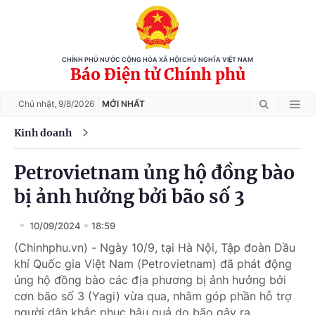
CHÍNH PHỦ NƯỚC CỘNG HÒA XÃ HỘI CHỦ NGHĨA VIỆT NAM
Báo Điện tử Chính phủ
Chủ nhật,
9/8/2026
MỚI NHẤT
Kinh doanh
Petrovietnam ủng hộ đồng bào
bị ảnh hưởng bởi bão số 3
10/09/2024
18:59
(Chinhphu.vn) - Ngày 10/9, tại Hà Nội, Tập đoàn Dầu
khí Quốc gia Việt Nam (Petrovietnam) đã phát động
ủng hộ đồng bào các địa phương bị ảnh hưởng bởi
cơn bão số 3 (Yagi) vừa qua, nhằm góp phần hỗ trợ
người dân khắc phục hậu quả do bão gây ra.