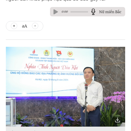
Nữ miền Bắc
0:00
aA