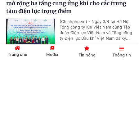
mở rộng hạ tầng cung ứng khí cho các trung
tâm điện lực trọng điểm
(Chinhphu.vn) - Ngày 3/4 tại Hà Nội,
Tổng công ty Khí Việt Nam cùng Tập
đoàn Điện lực Việt Nam và Tổng công
ty Điện lực Dầu khí Việt Nam đã ký...
Trang chủ
Media
Tin nóng
Thông tin
'Bón đúng, bón ít' – Triết lý làm nông nghiệp
Cổng TTĐT Chính phủ
English
中文
tử tế của một doanh nghiệp phân bón
(Chinhphu.vn) - Gần 3 thập kỷ gắn
bó với ngành phân bón, ông Phạm
Quốc Trung, Tổng Giám đốc Công ty
Cổ phần Phân bón MTK đã chọn...
Chuyên mục
CHÍNH TRỊ
KINH TẾ
Nghị quyết 79: Làn gió mới cho “hệ sinh thái