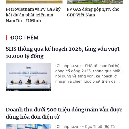
Petrovietnam và PV GAS ký
PV GAS đóng góp 1,1% cho
kết dự án phát triển mỏ
GDP Việt Nam
Nam Du - U Minh
ĐỌC THÊM
SHS thông qua kế hoạch 2026, tăng vốn vượt
10.000 tỷ đồng
(Chinhphu.vn) - SHS tổ chức Đại hội
đồng cổ đông 2026, thông qua nhiều
nội dung về tăng vốn, kế hoạch lợi
nhuận và chiến lược phát triển dài...
Doanh thu dưới 500 triệu đồng/năm vẫn được
dùng hóa đơn điện tử
(Chinhphu.vn) - Cục Thuế (Bộ Tài