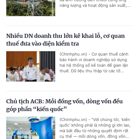
năng lượng và hoạt động sản xuất,...
Nhiều DN doanh thu lớn kê khai lỗ, cơ quan
thuế đưa vào diện kiểm tra
(Chinhphu.vn) - Cơ quan thuế cảnh
báo hành vi doanh nghiệp sử dụng
hai hệ thống sổ kế toán để gian lận
thuế. Dữ liệu thu thập từ các tổ...
Chủ tịch ACB: Mỗi đồng vốn, dòng vốn đều
góp phần “kiến quốc”
(Chinhphu.vn) - "Với chúng tôi, 'kiến
quốc' không phải là những gì lớn lao,
mà bắt đầu từ những quyết định rất
cụ thể — mỗi dòng vốn, đồng vốn...