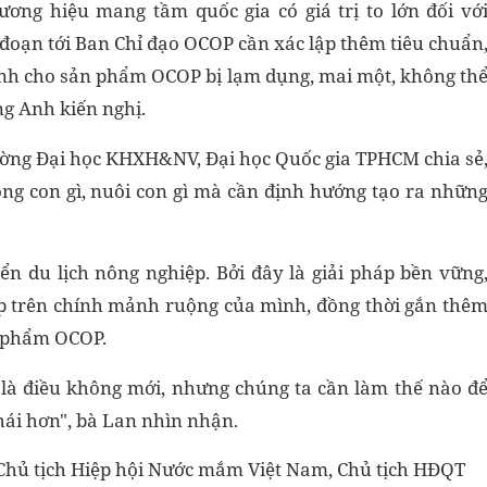
ơng hiệu mang tầm quốc gia có giá trị to lớn đối vớ
đoạn tới Ban Chỉ đạo OCOP cần xác lập thêm tiêu chuẩn
ránh cho sản phẩm OCOP bị lạm dụng, mai một, không th
ng Anh kiến nghị.
ường Đại học KHXH&NV, Đại học Quốc gia TPHCM chia sẻ
ng con gì, nuôi con gì mà cần định hướng tạo ra nhữn
iển du lịch nông nghiệp. Bởi đây là giải pháp bền vững
p trên chính mảnh ruộng của mình, đồng thời gắn thê
n phẩm OCOP.
p là điều không mới, nhưng chúng ta cần làm thế nào đ
hái hơn", bà Lan nhìn nhận.
 Chủ tịch Hiệp hội Nước mắm Việt Nam, Chủ tịch HĐQT