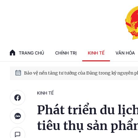
Phát triển kinh tế nhà nước trong kỷ nguyên mới
100 ngày xử lý các điểm nghẽn về chuyển đổi số
TRANG CHỦ
CHÍNH TRỊ
KINH TẾ
VĂN HÓA
Phát triển nhà ở cho thuê - Trụ cột chiến lược, lâu dài
Phát triển kinh tế nhà nước trong kỷ nguyên mới
KINH TẾ
Phát triển du lị
tiêu thụ sản ph