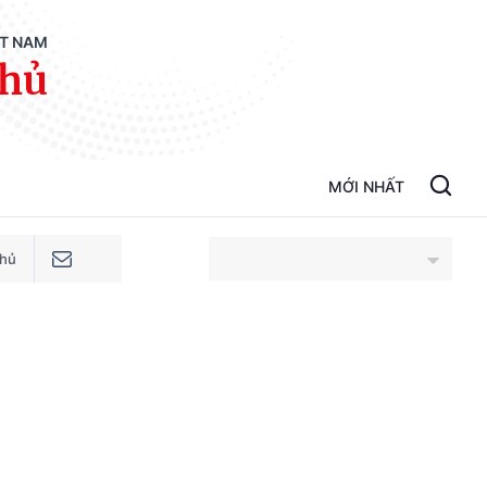
ỆT NAM
phủ
MỚI NHẤT
phủ
An Giang
Bắc Ninh
Cao Bằng