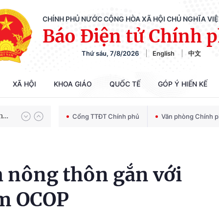
CHÍNH PHỦ NƯỚC CỘNG HÒA XÃ HỘI CHỦ NGHĨA VI
Báo Điện tử Chính 
Thứ sáu, 7/8/2026
English
中文
Chiến dịch 500 ngày đêm tìm kiếm, quy tập và xác định danh tính hài cốt liệt sĩ
XÃ HỘI
KHOA GIÁO
QUỐC TẾ
GÓP Ý HIẾN KẾ
Bảo vệ nền tảng tư tưởng của Đảng trong kỷ nguyên phát triển mới
Cổng TTĐT Chính phủ
Văn phòng Chính 
Chiến dịch 500 ngày đêm tìm kiếm, quy tập và xác định danh tính hài cốt liệt sĩ
ch nông thôn gắn với
ẩm OCOP