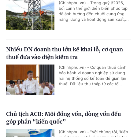
(Chinhphu.vn) - Trong quý I/2026,
bối cảnh thế giới diễn biến phức tạp
đã ảnh hưởng đến chuỗi cung ứng
năng lượng và hoạt động sản xuất,...
Nhiều DN doanh thu lớn kê khai lỗ, cơ quan
thuế đưa vào diện kiểm tra
(Chinhphu.vn) - Cơ quan thuế cảnh
báo hành vi doanh nghiệp sử dụng
hai hệ thống sổ kế toán để gian lận
thuế. Dữ liệu thu thập từ các tổ...
Chủ tịch ACB: Mỗi đồng vốn, dòng vốn đều
góp phần “kiến quốc”
(Chinhphu.vn) - "Với chúng tôi, 'kiến