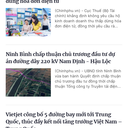
dùng hóa đơn điện tử
(Chinhphu.vn) - Cục Thuế (Bộ Tài
chính) khẳng định không yêu cầu hộ
kinh doanh doanh thu thấp dừng hóa
đơn điện tử, đồng thời yêu cầu rà...
Ninh Bình chấp thuận chủ trương đầu tư dự
án đường dây 220 kV Nam Định - Hậu Lộc
(Chinhphu.vn) - UBND tỉnh Ninh Bình
vừa ban hành Quyết định chấp thuận
chủ trương đầu tư đồng thời chấp
thuận Tổng công ty Truyền tải điện...
Vietjet công bố 5 đường bay mới tới Trung
Quốc, thúc đẩy kết nối tăng trưởng Việt Nam –