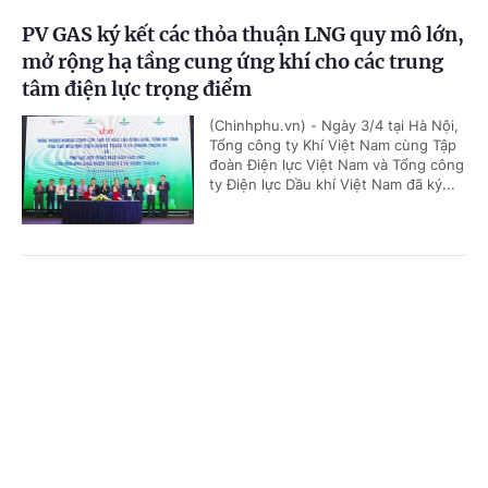
PV GAS ký kết các thỏa thuận LNG quy mô lớn,
mở rộng hạ tầng cung ứng khí cho các trung
tâm điện lực trọng điểm
(Chinhphu.vn) - Ngày 3/4 tại Hà Nội,
Tổng công ty Khí Việt Nam cùng Tập
đoàn Điện lực Việt Nam và Tổng công
ty Điện lực Dầu khí Việt Nam đã ký...
'Bón đúng, bón ít' – Triết lý làm nông nghiệp
Cổng TTĐT Chính phủ
English
中文
tử tế của một doanh nghiệp phân bón
Trang chủ
Media
Tin nóng
Thông tin
(Chinhphu.vn) - Gần 3 thập kỷ gắn
bó với ngành phân bón, ông Phạm
Quốc Trung, Tổng Giám đốc Công ty
Cổ phần Phân bón MTK đã chọn...
Chuyên mục