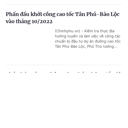
Phấn đấu khởi công cao tốc Tân Phú-Bảo Lộc
vào tháng 10/2022
(Chinhphu.vn) - Kiểm tra thực địa
hướng tuyến và làm việc về công tác
chuẩn bị đầu tư dự án đường cao tốc
Tân Phú-Bảo Lộc, Phó Thủ tướng...
Phó Thủ tướng: Không cho phép chậm tiến độ
sân bay Long Thành
Cổng TTĐT Chính phủ
English
中文
(Chinhphu.vn) – Phó Thủ tướng Lê
Văn Thành nhấn mạnh, phải cố gắng
Trang chủ
Media
Tin nóng
Thông tin
đẩy nhanh tiến độ thi công dự án sân
bay Long Thành, “công trình này...
Chuyên mục