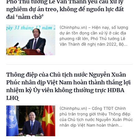
Phó Thủ tướng Lê Văn Thành yêu cầu xử lý
nghiêm dự án treo, không để nguồn lực đất
đai ‘nằm chờ’
(Chinhphu.vn) – Hiện nay, số lượng
dự án tồn đọng cần xử lý ở các địa
phương rất lớn, Phó Thủ tướng Lê
Văn Thành đề nghị năm 2022, Bộ...
Thông điệp của Chủ tịch nước Nguyễn Xuân
Phúc nhân dịp Việt Nam hoàn thành thắng lợi
nhiệm kỳ Ủy viên không thường trực HĐBA
LHQ
(Chinhphu.vn) – Cổng TTĐT Chính
phủ trân trọng giới thiệu Thông điệp
của Chủ tịch nước Nguyễn Xuân Phúc
nhân dịp Việt Nam hoàn thành...