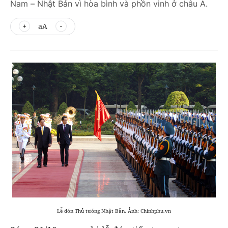
Nam – Nhật Bản vì hòa bình và phồn vinh ở châu Á.
aA
Lễ đón Thủ tướng Nhật Bản. Ảnh: Chinhphu.vn