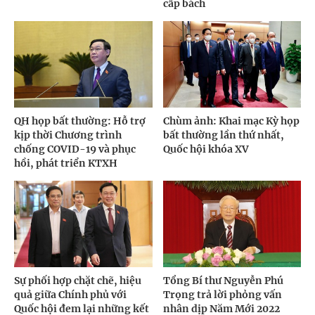
cấp bách
QH họp bất thường: Hỗ trợ
Chùm ảnh: Khai mạc Kỳ họp
kịp thời Chương trình
bất thường lần thứ nhất,
chống COVID-19 và phục
Quốc hội khóa XV
hồi, phát triển KTXH
Sự phối hợp chặt chẽ, hiệu
Tổng Bí thư Nguyễn Phú
quả giữa Chính phủ với
Trọng trả lời phỏng vấn
Quốc hội đem lại những kết
nhân dịp Năm Mới 2022