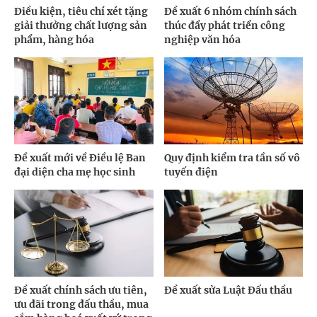
Điều kiện, tiêu chí xét tặng
Đề xuất 6 nhóm chính sách
giải thưởng chất lượng sản
thúc đẩy phát triển công
phẩm, hàng hóa
nghiệp văn hóa
Đề xuất mới về Điều lệ Ban
Quy định kiểm tra tần số vô
đại diện cha mẹ học sinh
tuyến điện
Đề xuất chính sách ưu tiên,
Đề xuất sửa Luật Đấu thầu
ưu đãi trong đấu thầu, mua