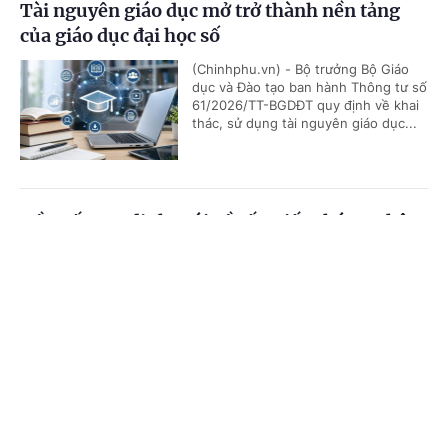
Tài nguyên giáo dục mở trở thành nền tảng
của giáo dục đại học số
(Chinhphu.vn) - Bộ trưởng Bộ Giáo
dục và Đào tạo ban hành Thông tư số
61/2026/TT-BGDĐT quy định về khai
thác, sử dụng tài nguyên giáo dục...
Đề xuất quy định mới về cấp Giấy chứng nhận
đủ điều kiện kinh doanh dịch vụ thẩm định
Cổng TTĐT Chính phủ
English
中文
giá
Trang chủ
Media
Tin nóng
Thông tin
(Chinhphu.vn) - Bộ Tài chính đang dự
thảo Nghị định sửa đổi, bổ sung một
số điều của Nghị định số
78/2024/NĐ-CP ngày 01/7/2024...
Chuyên mục
CHÍNH TRỊ
KINH TẾ