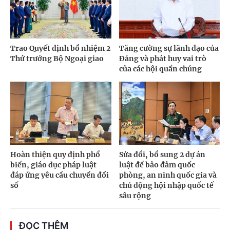
Trao Quyết định bổ nhiệm 2
Tăng cường sự lãnh đạo của
Thứ trưởng Bộ Ngoại giao
Đảng và phát huy vai trò
của các hội quần chúng
Hoàn thiện quy định phổ
Sửa đổi, bổ sung 2 dự án
biến, giáo dục pháp luật
luật để bảo đảm quốc
đáp ứng yêu cầu chuyển đổi
phòng, an ninh quốc gia và
số
chủ động hội nhập quốc tế
sâu rộng
ĐỌC THÊM