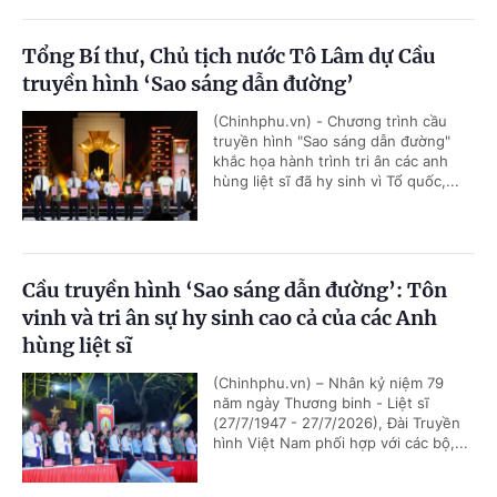
Tổng Bí thư, Chủ tịch nước Tô Lâm dự Cầu
truyền hình ‘Sao sáng dẫn đường’
(Chinhphu.vn) - Chương trình cầu
truyền hình "Sao sáng dẫn đường"
khắc họa hành trình tri ân các anh
hùng liệt sĩ đã hy sinh vì Tổ quốc,...
Cầu truyền hình ‘Sao sáng dẫn đường’: Tôn
vinh và tri ân sự hy sinh cao cả của các Anh
hùng liệt sĩ
(Chinhphu.vn) – Nhân kỷ niệm 79
năm ngày Thương binh - Liệt sĩ
(27/7/1947 - 27/7/2026), Đài Truyền
hình Việt Nam phối hợp với các bộ,...