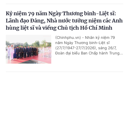
Kỷ niệm 79 năm Ngày Thương binh-Liệt sĩ:
Lãnh đạo Đảng, Nhà nước tưởng niệm các Anh
hùng liệt sĩ và viếng Chủ tịch Hồ Chí Minh
(Chinhphu.vn) - Nhân kỷ niệm 79
năm Ngày Thương binh-Liệt sĩ
(27/7/1947-27/7/2026), sáng 26/7,
Đoàn đại biểu Ban Chấp hành Trung...
Chủ tịch Quốc hội Campuchia sẽ thăm chính
Cổng TTĐT Chính phủ
English
中文
thức Việt Nam
Trang chủ
Media
Tin nóng
Thông tin
(Chinhphu.vn) - Nhận lời mời của Chủ
tịch Quốc hội Trần Thanh Mẫn, Chủ
tịch Quốc hội Campuchia Samdech
Khuon Sudary sẽ thăm chính thức...
Chuyên mục