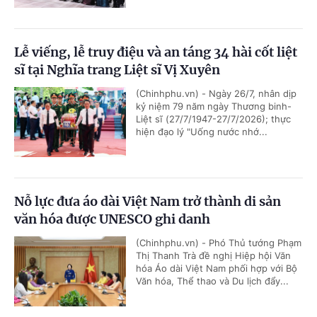
Lễ viếng, lễ truy điệu và an táng 34 hài cốt liệt
sĩ tại Nghĩa trang Liệt sĩ Vị Xuyên
(Chinhphu.vn) - Ngày 26/7, nhân dịp
kỷ niệm 79 năm ngày Thương binh-
Liệt sĩ (27/7/1947-27/7/2026); thực
hiện đạo lý "Uống nước nhớ...
Nỗ lực đưa áo dài Việt Nam trở thành di sản
văn hóa được UNESCO ghi danh
(Chinhphu.vn) - Phó Thủ tướng Phạm
Thị Thanh Trà đề nghị Hiệp hội Văn
hóa Áo dài Việt Nam phối hợp với Bộ
Văn hóa, Thể thao và Du lịch đẩy...