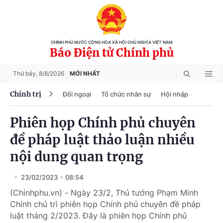
CHÍNH PHỦ NƯỚC CỘNG HÒA XÃ HỘI CHỦ NGHĨA VIỆT NAM
Báo Điện tử Chính phủ
Thứ bảy,
8/8/2026
MỚI NHẤT
Chính trị
Đối ngoại
Tổ chức nhân sự
Hội nhập
Phiên họp Chính phủ chuyên
đề pháp luật thảo luận nhiều
nội dung quan trọng
23/02/2023
08:54
(Chinhphu.vn) - Ngày 23/2, Thủ tướng Phạm Minh
Chính chủ trì phiên họp Chính phủ chuyên đề pháp
luật tháng 2/2023. Đây là phiên họp Chính phủ