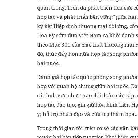
quan trọng. Trên đà phát triển tích cực c
hợp tác và phát triển bền vững" giữa h
ký kết Hiệp định thương mại đối ứng, côn
Hoa Kỳ sớm đưa Việt Nam ra khỏi danh s
theo Mục 301 của Đạo luật Thương mại Ho
đó, thúc đẩy hơn nữa hợp tác song phương
hai nước.
Đánh giá hợp tác quốc phòng song phương 
hợp với quan hệ chung giữa hai nước, Đạ
các lĩnh vực như: Trao đổi đoàn các cấp, n
hợp tác đào tạo; gìn giữ hòa bình Liên 
y; hỗ trợ nhân đạo và cứu trợ thảm họa
Trong thời gian tới, trên cơ sở các văn 
muốn hai bên tiếp tục triển khai hiệu qu