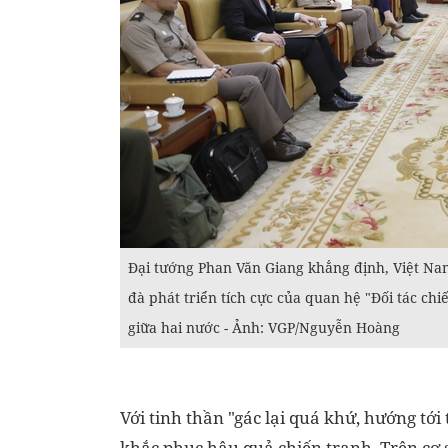
Đại tướng Phan Văn Giang khẳng định, Việt Nam
đà phát triển tích cực của quan hệ "Đối tác chi
giữa hai nước - Ảnh: VGP/Nguyễn Hoàng
Với tinh thần "gác lại quá khứ, hướng tới 
khắc phục hậu quả chiến tranh. Trên cơ 