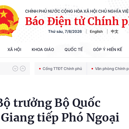
CHÍNH PHỦ NƯỚC CỘNG HÒA XÃ HỘI CHỦ NGHĨA VI
Báo Điện tử Chính 
Thứ sáu, 7/8/2026
English
中文
Chiến dịch 500 ngày đêm tìm kiếm, quy tập và xác định danh tính hài cốt liệt sĩ
XÃ HỘI
KHOA GIÁO
QUỐC TẾ
GÓP Ý HIẾN KẾ
Bảo vệ nền tảng tư tưởng của Đảng trong kỷ nguyên phát triển mới
Cổng TTĐT Chính phủ
Văn phòng Chính 
Chiến dịch 500 ngày đêm tìm kiếm, quy tập và xác định danh tính hài cốt liệt sĩ
Bộ trưởng Bộ Quốc
Giang tiếp Phó Ngoại