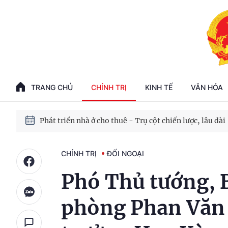
Phát triển kinh tế nhà nước trong kỷ nguyên mới
100 ngày xử lý các điểm nghẽn về chuyển đổi số
TRANG CHỦ
CHÍNH TRỊ
KINH TẾ
VĂN HÓA
Phát triển nhà ở cho thuê - Trụ cột chiến lược, lâu dài
Phát triển kinh tế nhà nước trong kỷ nguyên mới
CHÍNH TRỊ
ĐỐI NGOẠI
Phó Thủ tướng, 
phòng Phan Văn 