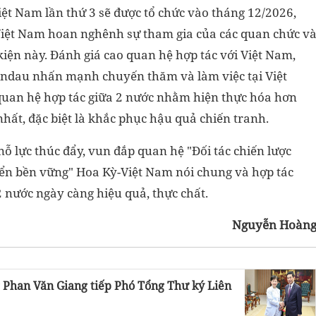
iệt Nam lần thứ 3 sẽ được tổ chức vào tháng 12/2026,
iệt Nam hoan nghênh sự tham gia của các quan chức v
iện này. Đánh giá cao quan hệ hợp tác với Việt Nam,
andau nhấn mạnh chuyến thăm và làm việc tại Việt
quan hệ hợp tác giữa 2 nước nhằm hiện thực hóa hơn
hất, đặc biệt là khắc phục hậu quả chiến tranh.
ỗ lực thúc đẩy, vun đắp quan hệ "Đối tác chiến lược
riển bền vững" Hoa Kỳ-Việt Nam nói chung và hợp tác
 nước ngày càng hiệu quả, thực chất.
Nguyễn Hoàn
 Phan Văn Giang tiếp Phó Tổng Thư ký Liên