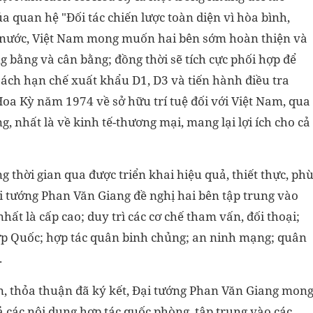
ủa quan hệ "Đối tác chiến lược toàn diện vì hòa bình,
ai nước, Việt Nam mong muốn hai bên sớm hoàn thiện và
g bằng và cân bằng; đồng thời sẽ tích cực phối hợp để
ách hạn chế xuất khẩu D1, D3 và tiến hành điều tra
a Kỳ năm 1974 về sở hữu trí tuệ đối với Việt Nam, qua
, nhất là về kinh tế-thương mại, mang lại lợi ích cho cả
thời gian qua được triển khai hiệu quả, thiết thực, ph
i tướng Phan Văn Giang đề nghị hai bên tập trung vào
hất là cấp cao; duy trì các cơ chế tham vấn, đối thoại;
Hợp Quốc; hợp tác quân binh chủng; an ninh mạng; quân
…
bản, thỏa thuận đã ký kết, Đại tướng Phan Văn Giang mon
ả các nội dung hợp tác quốc phòng, tập trung vào các