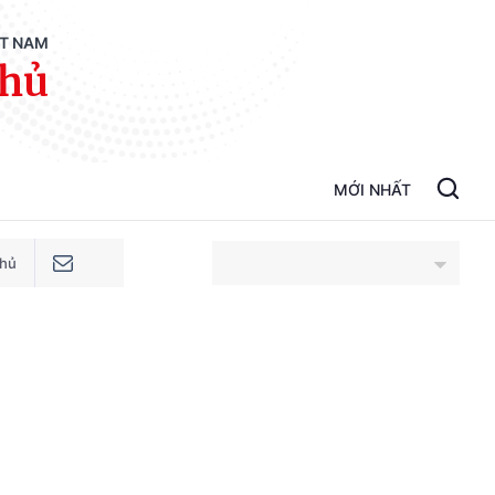
ỆT NAM
phủ
MỚI NHẤT
phủ
An Giang
Bắc Ninh
Cao Bằng