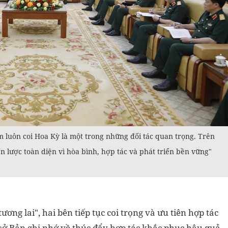
 luôn coi Hoa Kỳ là một trong những đối tác quan trọng. Trên
ến lược toàn diện vì hòa bình, hợp tác và phát triển bền vững"
tương lai", hai bên tiếp tục coi trọng và ưu tiên hợp tác
sở Bản ghi nhớ về thúc đẩy hợp tác khắc phục hậu quả