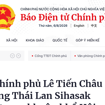
CHÍNH PHỦ NƯỚC CỘNG HÒA XÃ HỘI CHỦ NGHĨA VI
Báo Điện tử Chính 
Thứ năm, 6/8/2026
English
中文
Chiến dịch 500 ngày đêm tìm kiếm, quy tập và xác định danh tính hài cốt liệt sĩ
XÃ HỘI
KHOA GIÁO
QUỐC TẾ
GÓP Ý HIẾN KẾ
Bảo vệ nền tảng tư tưởng của Đảng trong kỷ nguyên phát triển mới
Cổng TTĐT Chính phủ
Văn phòng Chính 
Chiến dịch 500 ngày đêm tìm kiếm, quy tập và xác định danh tính hài cốt liệt sĩ
hính phủ Lê Tiến Châu
ng Thái Lan Sihasak