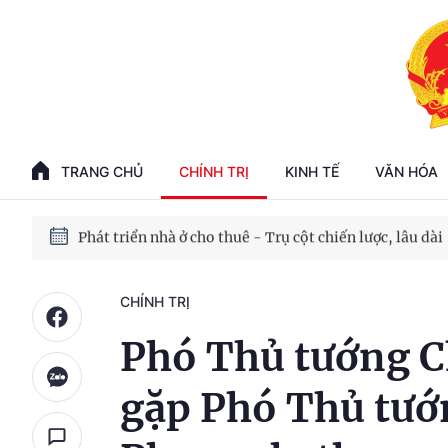
Phát triển kinh tế nhà nước trong kỷ nguyên mới
100 ngày xử lý các điểm nghẽn về chuyển đổi số
TRANG CHỦ
CHÍNH TRỊ
KINH TẾ
VĂN HÓA
Phát triển nhà ở cho thuê - Trụ cột chiến lược, lâu dài
Phát triển kinh tế nhà nước trong kỷ nguyên mới
CHÍNH TRỊ
Phó Thủ tướng C
gặp Phó Thủ tướ