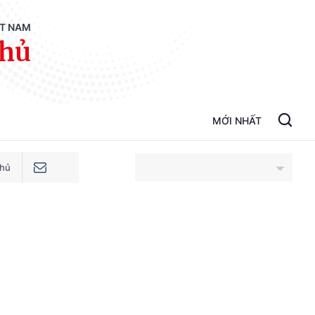
ỆT NAM
phủ
MỚI NHẤT
phủ
An Giang
Bắc Ninh
Cao Bằng