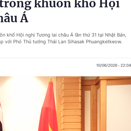
trong khuôn khổ Hội
hâu Á
n khổ Hội nghị Tương lai châu Á lần thứ 31 tại Nhật Bản,
p với Phó Thủ tướng Thái Lan Sihasak Phuangketkeow.
10/06/2026
22:0