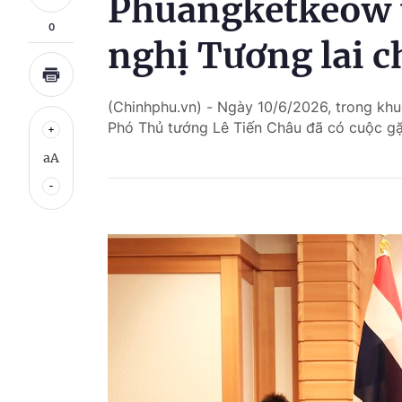
Phuangketkeow 
0
nghị Tương lai c
(Chinhphu.vn) - Ngày 10/6/2026, trong khuô
Phó Thủ tướng Lê Tiến Châu đã có cuộc gặ
aA