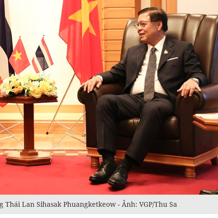
g Thái Lan Sihasak Phuangketkeow - Ảnh: VGP/Thu Sa