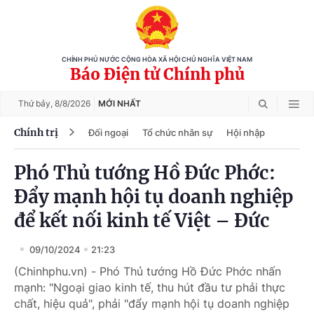
CHÍNH PHỦ NƯỚC CỘNG HÒA XÃ HỘI CHỦ NGHĨA VIỆT NAM
Báo Điện tử Chính phủ
Thứ bảy,
8/8/2026
MỚI NHẤT
Chính trị
Đối ngoại
Tổ chức nhân sự
Hội nhập
Phó Thủ tướng Hồ Đức Phớc:
Đẩy mạnh hội tụ doanh nghiệp
để kết nối kinh tế Việt – Đức
09/10/2024
21:23
(Chinhphu.vn) - Phó Thủ tướng Hồ Đức Phớc nhấn
mạnh: "Ngoại giao kinh tế, thu hút đầu tư phải thực
chất, hiệu quả", phải "đẩy mạnh hội tụ doanh nghiệp