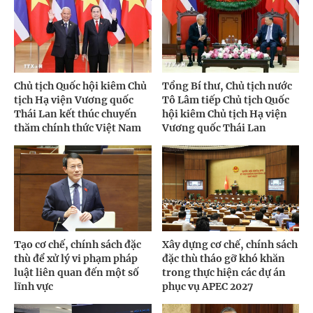
Chủ tịch Quốc hội kiêm Chủ
Tổng Bí thư, Chủ tịch nước
tịch Hạ viện Vương quốc
Tô Lâm tiếp Chủ tịch Quốc
Thái Lan kết thúc chuyến
hội kiêm Chủ tịch Hạ viện
thăm chính thức Việt Nam
Vương quốc Thái Lan
Tạo cơ chế, chính sách đặc
Xây dựng cơ chế, chính sách
thù để xử lý vi phạm pháp
đặc thù tháo gỡ khó khăn
luật liên quan đến một số
trong thực hiện các dự án
lĩnh vực
phục vụ APEC 2027