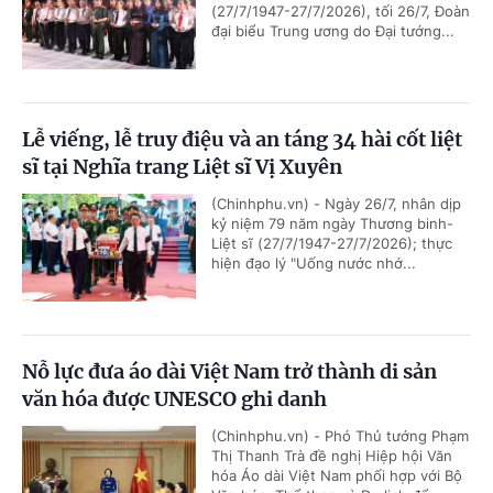
(27/7/1947-27/7/2026), tối 26/7, Đoàn
đại biểu Trung ương do Đại tướng...
Lễ viếng, lễ truy điệu và an táng 34 hài cốt liệt
sĩ tại Nghĩa trang Liệt sĩ Vị Xuyên
(Chinhphu.vn) - Ngày 26/7, nhân dịp
kỷ niệm 79 năm ngày Thương binh-
Liệt sĩ (27/7/1947-27/7/2026); thực
hiện đạo lý "Uống nước nhớ...
Nỗ lực đưa áo dài Việt Nam trở thành di sản
văn hóa được UNESCO ghi danh
(Chinhphu.vn) - Phó Thủ tướng Phạm
Thị Thanh Trà đề nghị Hiệp hội Văn
hóa Áo dài Việt Nam phối hợp với Bộ