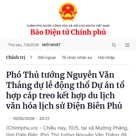
CHÍNH PHỦ NƯỚC CỘNG HÒA XÃ HỘI CHỦ NGHĨA VIỆT NAM
Báo Điện tử Chính phủ
Thứ sáu,
7/8/2026
MỚI NHẤT
Chính trị
Đối ngoại
Tổ chức nhân sự
Hội nhập
Phó Thủ tướng Nguyễn Văn
Thắng dự lễ động thổ Dự án tổ
hợp cáp treo kết hợp du lịch
văn hóa lịch sử Điện Biên Phủ
10/05/2026
20:21
(Chinhphu.vn) - Chiều nay, 10/5, tại xã Mường Phăng,
tỉnh Điện Biên, Phó Thủ tướng Nguyễn Văn Thắng đã