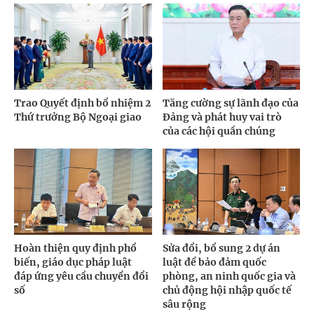
Trao Quyết định bổ nhiệm 2
Tăng cường sự lãnh đạo của
Thứ trưởng Bộ Ngoại giao
Đảng và phát huy vai trò
của các hội quần chúng
Hoàn thiện quy định phổ
Sửa đổi, bổ sung 2 dự án
biến, giáo dục pháp luật
luật để bảo đảm quốc
đáp ứng yêu cầu chuyển đổi
phòng, an ninh quốc gia và
số
chủ động hội nhập quốc tế
sâu rộng