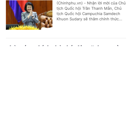
(Chinhphu.vn) - Nhận lời mời của Chủ
tịch Quốc hội Trần Thanh Mẫn, Chủ
tịch Quốc hội Campuchia Samdech
Khuon Sudary sẽ thăm chính thức...
Thủ tướng Chính phủ phát động "Phong trào
đẩy mạnh chăm lo người có công với cách
Cổng TTĐT Chính phủ
English
中文
mạng"
Trang chủ
Media
Tin nóng
Thông tin
(Chinhphu.vn) - Sáng 23/7, tại Hà
Nội, Thủ tướng Chính phủ Lê Minh
Hưng dự Hội nghị tri ân người có
công với cách mạng toàn quốc năm...
Chuyên mục
CHÍNH TRỊ
KINH TẾ
Thủ tướng Lê Minh Hưng: Sự hy sinh của các
thế hệ cha anh sẽ mãi mãi được khắc ghi trong
VĂN HÓA
XÃ HỘI