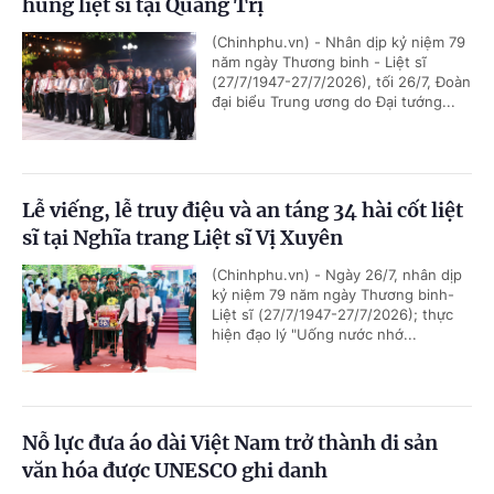
hùng liệt sĩ tại Quảng Trị
(Chinhphu.vn) - Nhân dịp kỷ niệm 79
năm ngày Thương binh - Liệt sĩ
(27/7/1947-27/7/2026), tối 26/7, Đoàn
đại biểu Trung ương do Đại tướng...
Lễ viếng, lễ truy điệu và an táng 34 hài cốt liệt
sĩ tại Nghĩa trang Liệt sĩ Vị Xuyên
(Chinhphu.vn) - Ngày 26/7, nhân dịp
kỷ niệm 79 năm ngày Thương binh-
Liệt sĩ (27/7/1947-27/7/2026); thực
hiện đạo lý "Uống nước nhớ...
Nỗ lực đưa áo dài Việt Nam trở thành di sản
văn hóa được UNESCO ghi danh