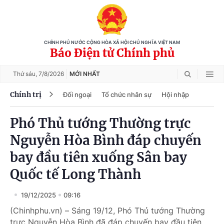
CHÍNH PHỦ NƯỚC CỘNG HÒA XÃ HỘI CHỦ NGHĨA VIỆT NAM
Báo Điện tử Chính phủ
Thứ sáu,
7/8/2026
MỚI NHẤT
Chính trị
Đối ngoại
Tổ chức nhân sự
Hội nhập
Phó Thủ tướng Thường trực
Nguyễn Hòa Bình đáp chuyến
bay đầu tiên xuống Sân bay
Quốc tế Long Thành
19/12/2025
09:16
(Chinhphu.vn) – Sáng 19/12, Phó Thủ tướng Thường
trực Nguyễn Hòa Bình đã đáp chuyến bay đầu tiên