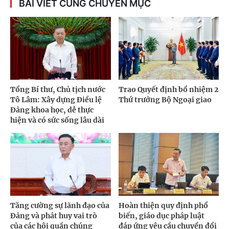
BÀI VIẾT CÙNG CHUYÊN MỤC
Tổng Bí thư, Chủ tịch nước
Trao Quyết định bổ nhiệm 2
Tô Lâm: Xây dựng Điều lệ
Thứ trưởng Bộ Ngoại giao
Đảng khoa học, dễ thực
hiện và có sức sống lâu dài
Tăng cường sự lãnh đạo của
Hoàn thiện quy định phổ
Đảng và phát huy vai trò
biến, giáo dục pháp luật
của các hội quần chúng
đáp ứng yêu cầu chuyển đổi