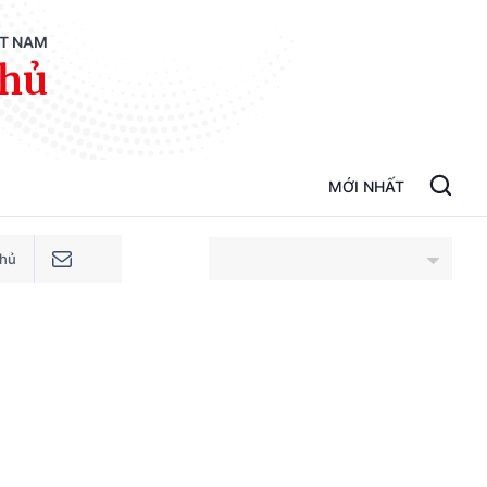
ỆT NAM
phủ
MỚI NHẤT
phủ
An Giang
Bắc Ninh
Cao Bằng