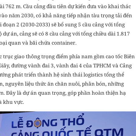
ài 762 m. Cầu cảng đầu tiên dự kiến đưa vào khai thác
 vào năm 2030, có khả năng tiếp nhận tàu trọng tải đến
i đoạn 2 (2030-2033) sẽ bổ sung 5 cầu cảng với tổng
 dự án, cảng sẽ có 8 cầu cảng với tổng chiều dài 1.817
ại quan và bãi chứa container.
ác trục giao thông trọng điểm phía nam gồm cao tốc Biên
iây, đường vành đai 3, vành đai 4 của TPHCM và Cảng
g phát triển thành hệ sinh thái logistics tổng thể
n, nguyên liệu thức ăn chăn nuôi, phân bón, những
. Đây là dự án quan trọng, góp phần hoàn thiện hạ
à khu vực.