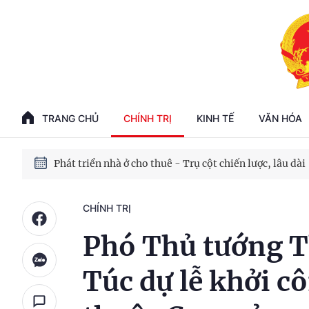
Phát triển kinh tế nhà nước trong kỷ nguyên mới
100 ngày xử lý các điểm nghẽn về chuyển đổi số
TRANG CHỦ
CHÍNH TRỊ
KINH TẾ
VĂN HÓA
Phát triển nhà ở cho thuê - Trụ cột chiến lược, lâu dài
Phát triển kinh tế nhà nước trong kỷ nguyên mới
CHÍNH TRỊ
Phó Thủ tướng T
Túc dự lễ khởi c