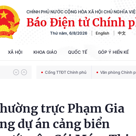
CHÍNH PHỦ NƯỚC CỘNG HÒA XÃ HỘI CHỦ NGHĨA VI
Báo Điện tử Chính 
Thứ năm, 6/8/2026
English
中文
Chiến dịch 500 ngày đêm tìm kiếm, quy tập và xác định danh tính hài cốt liệt sĩ
XÃ HỘI
KHOA GIÁO
QUỐC TẾ
GÓP Ý HIẾN KẾ
Bảo vệ nền tảng tư tưởng của Đảng trong kỷ nguyên phát triển mới
Cổng TTĐT Chính phủ
Văn phòng Chính 
Chiến dịch 500 ngày đêm tìm kiếm, quy tập và xác định danh tính hài cốt liệt sĩ
hường trực Phạm Gia
ông dự án cảng biển