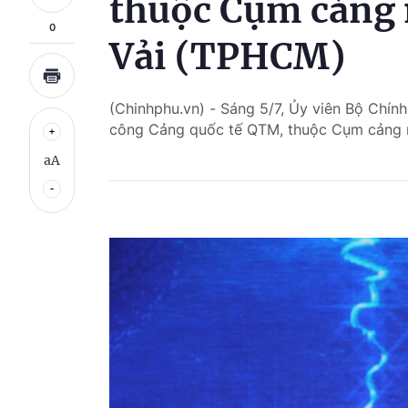
thuộc Cụm cảng 
0
Vải (TPHCM)
(Chinhphu.vn) - Sáng 5/7, Ủy viên Bộ Chín
công Cảng quốc tế QTM, thuộc Cụm cảng 
aA