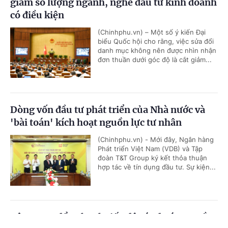
giảm số lượng ngành, nghề đầu tư kinh doanh
có điều kiện
(Chinhphu.vn) – Một số ý kiến Đại
biểu Quốc hội cho rằng, việc sửa đổi
danh mục không nên được nhìn nhận
đơn thuần dưới góc độ là cắt giảm...
Dòng vốn đầu tư phát triển của Nhà nước và
'bài toán' kích hoạt nguồn lực tư nhân
(Chinhphu.vn) - Mới đây, Ngân hàng
Phát triển Việt Nam (VDB) và Tập
đoàn T&T Group ký kết thỏa thuận
hợp tác về tín dụng đầu tư. Sự kiện...
Tập trung đẩy nhanh tiến độ các dự án truyền