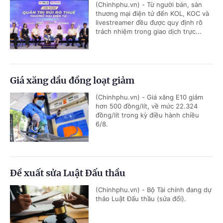
(Chinhphu.vn) - Từ người bán, sàn
thương mại điện tử đến KOL, KOC và
livestreamer đều được quy định rõ
trách nhiệm trong giao dịch trực...
Giá xăng dầu đồng loạt giảm
(Chinhphu.vn) - Giá xăng E10 giảm
hơn 500 đồng/lít, về mức 22.324
đồng/lít trong kỳ điều hành chiều
6/8.
Đề xuất sửa Luật Đấu thầu
(Chinhphu.vn) - Bộ Tài chính đang dự
thảo Luật Đấu thầu (sửa đổi).