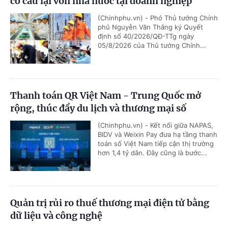
cơ cấu lại vốn nhà nước tại doanh nghiệp
(Chinhphu.vn) - Phó Thủ tướng Chính
phủ Nguyễn Văn Thắng ký Quyết
định số 40/2026/QĐ-TTg ngày
05/8/2026 của Thủ tướng Chính...
Thanh toán QR Việt Nam - Trung Quốc mở
rộng, thúc đẩy du lịch và thương mại số
(Chinhphu.vn) - Kết nối giữa NAPAS,
BIDV và Weixin Pay đưa hạ tầng thanh
toán số Việt Nam tiếp cận thị trường
hơn 1,4 tỷ dân. Đây cũng là bước...
Quản trị rủi ro thuế thương mại điện tử bằng
dữ liệu và công nghệ