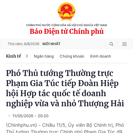
CHÍNH PHỦ NƯỚC CỘNG HÒA XÃ HỘI CHỦ NGHĨA VIỆT NAM
Báo Điện tử Chính phủ
Thứ năm,
6/8/2026
MỚI NHẤT
Kinh tế
Ngân hàng
Chứng khoán
Kinh doanh
Phó Thủ tướng Thường trực
Phạm Gia Túc tiếp Đoàn Hiệp
hội Hợp tác quốc tế doanh
nghiệp vừa và nhỏ Thượng Hải
11/05/2026
20:20
(Chinhphu.vn) - Chiều 11/5, Ủy viên Bộ Chính trị, Phó
Thủ tướng Thường trực Chính phủ Phạm Gia Túc đã