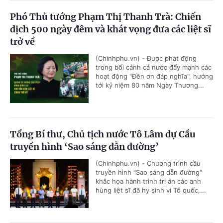
Phó Thủ tướng Phạm Thị Thanh Trà: Chiến
dịch 500 ngày đêm và khát vọng đưa các liệt sĩ
trở về
(Chinhphu.vn) - Được phát động
trong bối cảnh cả nước đẩy mạnh các
hoạt động "Đền ơn đáp nghĩa", hướng
tới kỷ niệm 80 năm Ngày Thương...
Tổng Bí thư, Chủ tịch nước Tô Lâm dự Cầu
truyền hình ‘Sao sáng dẫn đường’
(Chinhphu.vn) - Chương trình cầu
truyền hình "Sao sáng dẫn đường"
khắc họa hành trình tri ân các anh
hùng liệt sĩ đã hy sinh vì Tổ quốc,...