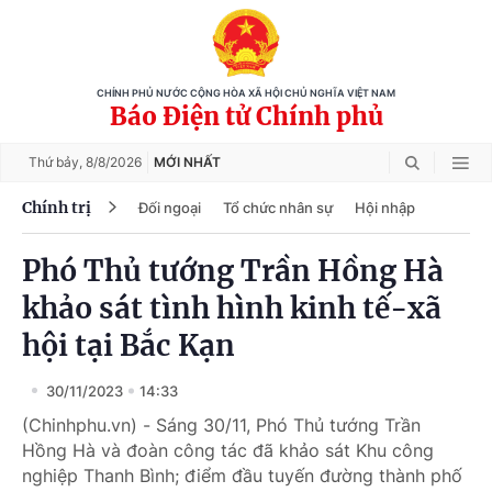
CHÍNH PHỦ NƯỚC CỘNG HÒA XÃ HỘI CHỦ NGHĨA VIỆT NAM
Báo Điện tử Chính phủ
Thứ bảy,
8/8/2026
MỚI NHẤT
Chính trị
Đối ngoại
Tổ chức nhân sự
Hội nhập
Phó Thủ tướng Trần Hồng Hà
khảo sát tình hình kinh tế-xã
hội tại Bắc Kạn
30/11/2023
14:33
(Chinhphu.vn) - Sáng 30/11, Phó Thủ tướng Trần
Hồng Hà và đoàn công tác đã khảo sát Khu công
nghiệp Thanh Bình; điểm đầu tuyến đường thành phố