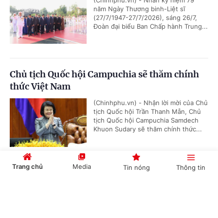
(Chinhphu.vn) - Nhân kỷ niệm 79
năm Ngày Thương binh-Liệt sĩ
(27/7/1947-27/7/2026), sáng 26/7,
Đoàn đại biểu Ban Chấp hành Trung...
Chủ tịch Quốc hội Campuchia sẽ thăm chính
thức Việt Nam
(Chinhphu.vn) - Nhận lời mời của Chủ
tịch Quốc hội Trần Thanh Mẫn, Chủ
tịch Quốc hội Campuchia Samdech
Khuon Sudary sẽ thăm chính thức...
Trang chủ
Media
Tin nóng
Thông tin
Thủ tướng Chính phủ phát động "Phong trào
đẩy mạnh chăm lo người có công với cách
Cổng TTĐT Chính phủ
English
中文
mạng"
(Chinhphu.vn) - Sáng 23/7, tại Hà