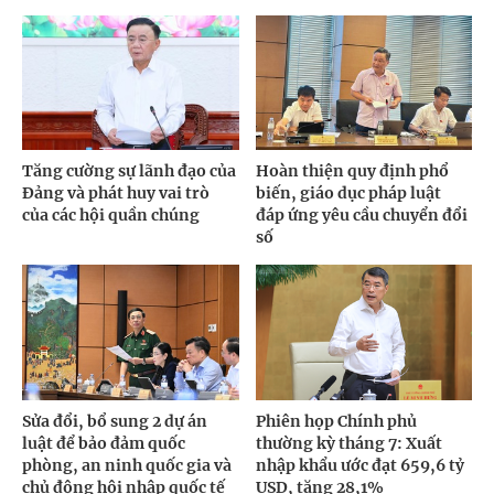
Tăng cường sự lãnh đạo của
Hoàn thiện quy định phổ
Đảng và phát huy vai trò
biến, giáo dục pháp luật
của các hội quần chúng
đáp ứng yêu cầu chuyển đổi
số
Sửa đổi, bổ sung 2 dự án
Phiên họp Chính phủ
luật để bảo đảm quốc
thường kỳ tháng 7: Xuất
phòng, an ninh quốc gia và
nhập khẩu ước đạt 659,6 tỷ
chủ động hội nhập quốc tế
USD, tăng 28,1%