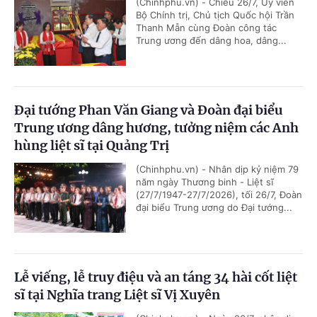
(Chinhphu.vn) - Chiều 26/7, Ủy viên
Bộ Chính trị, Chủ tịch Quốc hội Trần
Thanh Mẫn cùng Đoàn công tác
Trung ương đến dâng hoa, dâng...
Đại tướng Phan Văn Giang và Đoàn đại biểu
Trung ương dâng hương, tưởng niệm các Anh
hùng liệt sĩ tại Quảng Trị
(Chinhphu.vn) - Nhân dịp kỷ niệm 79
năm ngày Thương binh - Liệt sĩ
(27/7/1947-27/7/2026), tối 26/7, Đoàn
đại biểu Trung ương do Đại tướng...
Lễ viếng, lễ truy điệu và an táng 34 hài cốt liệt
sĩ tại Nghĩa trang Liệt sĩ Vị Xuyên