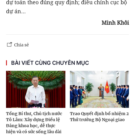
dự toán theo đúng quy định; điều chỉnh cục bộ
dự án…
Minh Khôi
Chia sẻ
BÀI VIẾT CÙNG CHUYÊN MỤC
Tổng Bí thư, Chủ tịch nước
Trao Quyết định bổ nhiệm 2
Tô Lâm: Xây dựng Điều lệ
Thứ trưởng Bộ Ngoại giao
Đảng khoa học, dễ thực
hiện và có sức sống lâu dài