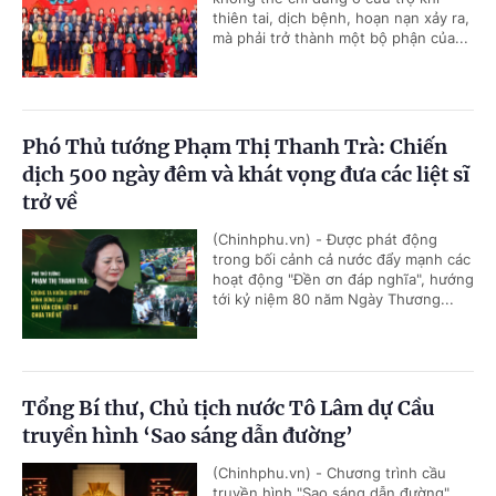
thiên tai, dịch bệnh, hoạn nạn xảy ra,
mà phải trở thành một bộ phận của...
Phó Thủ tướng Phạm Thị Thanh Trà: Chiến
dịch 500 ngày đêm và khát vọng đưa các liệt sĩ
trở về
(Chinhphu.vn) - Được phát động
trong bối cảnh cả nước đẩy mạnh các
hoạt động "Đền ơn đáp nghĩa", hướng
tới kỷ niệm 80 năm Ngày Thương...
Tổng Bí thư, Chủ tịch nước Tô Lâm dự Cầu
truyền hình ‘Sao sáng dẫn đường’
(Chinhphu.vn) - Chương trình cầu
truyền hình "Sao sáng dẫn đường"