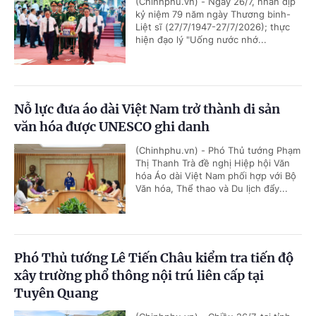
(Chinhphu.vn) - Ngày 26/7, nhân dịp
kỷ niệm 79 năm ngày Thương binh-
Liệt sĩ (27/7/1947-27/7/2026); thực
hiện đạo lý "Uống nước nhớ...
Nỗ lực đưa áo dài Việt Nam trở thành di sản
văn hóa được UNESCO ghi danh
(Chinhphu.vn) - Phó Thủ tướng Phạm
Thị Thanh Trà đề nghị Hiệp hội Văn
hóa Áo dài Việt Nam phối hợp với Bộ
Văn hóa, Thể thao và Du lịch đẩy...
Phó Thủ tướng Lê Tiến Châu kiểm tra tiến độ
xây trường phổ thông nội trú liên cấp tại
Tuyên Quang