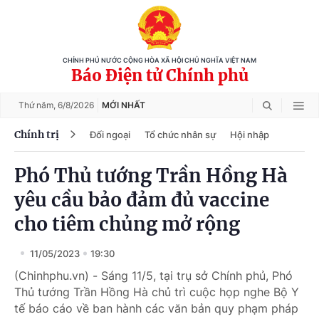
CHÍNH PHỦ NƯỚC CỘNG HÒA XÃ HỘI CHỦ NGHĨA VIỆT NAM
Báo Điện tử Chính phủ
Thứ năm,
6/8/2026
MỚI NHẤT
Chính trị
Đối ngoại
Tổ chức nhân sự
Hội nhập
Phó Thủ tướng Trần Hồng Hà
yêu cầu bảo đảm đủ vaccine
cho tiêm chủng mở rộng
11/05/2023
19:30
(Chinhphu.vn) - Sáng 11/5, tại trụ sở Chính phủ, Phó
Thủ tướng Trần Hồng Hà chủ trì cuộc họp nghe Bộ Y
tế báo cáo về ban hành các văn bản quy phạm pháp