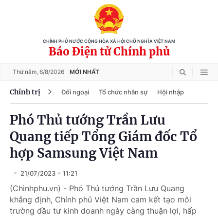
CHÍNH PHỦ NƯỚC CỘNG HÒA XÃ HỘI CHỦ NGHĨA VIỆT NAM
Báo Điện tử Chính phủ
Thứ năm,
6/8/2026
MỚI NHẤT
Chính trị
Đối ngoại
Tổ chức nhân sự
Hội nhập
Phó Thủ tướng Trần Lưu
Quang tiếp Tổng Giám đốc Tổ
hợp Samsung Việt Nam
21/07/2023
11:21
(Chinhphu.vn) - Phó Thủ tướng Trần Lưu Quang
khẳng định, Chính phủ Việt Nam cam kết tạo môi
trường đầu tư kinh doanh ngày càng thuận lợi, hấp