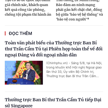
Tạo cơ sở để Quốc hội đánh
Thủ tướng Lê Minh Hưng:
giá chính xác, khách quan
Bảo đảm an ninh mạng
kết quả công tác phòng,
phải gắn kết chặt chẽ, đồng
chống tội phạm thi hành án
bộ giữa 'bảo vệ hệ thống' và
'bảo vệ con người'*
ĐỌC THÊM
Toàn văn phát biểu của Thường trực Ban Bí
thư Trần Cẩm Tú tại Phiên họp toàn thể về đối
ngoại Đảng và đối ngoại nhân dân
(Chinhphu.vn) - Sáng 5/8, tại Hà Nội,
trong khuôn khổ Hội nghị Ngoại giao
lần thứ 33, Ủy viên Bộ Chính trị,
Thường trực Ban Bí thư Trần Cẩm...
Thường trực Ban Bí thư Trần Cẩm Tú tiếp Đại
sứ Singapore