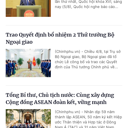
lần thứ nhất, Quốc hội khóa XVI, sáng
nay (5/8), Quốc hội nghe báo cáo...
Trao Quyết định bổ nhiệm 2 Thứ trưởng Bộ
Ngoại giao
(Chinhphu.vn) - Chiều 4/8, tại Trụ sở
Bộ Ngoại giao, Bộ Ngoại giao đã tổ
chức Lễ công bố và trao các Quyết
định của Thủ tướng Chính phủ về...
Tổng Bí thư, Chủ tịch nước: Cùng xây dựng
Cộng đồng ASEAN đoàn kết, vững mạnh
(Chinhphu.vn) - Nhân dịp 59 năm
thành lập ASEAN, 50 năm ký kết Hiệp
ước Thân thiện và Hợp tác ở Đông
Nam Á (TAC) và 31 năm Việt Nam...