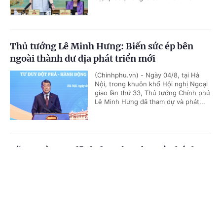
Thủ tướng Lê Minh Hưng: Biến sức ép bên
ngoài thành dư địa phát triển mới
(Chinhphu.vn) - Ngày 04/8, tại Hà
Nội, trong khuôn khổ Hội nghị Ngoại
giao lần thứ 33, Thủ tướng Chính phủ
Lê Minh Hưng đã tham dự và phát...
Tăng cường sự lãnh đạo của Đảng và phát huy
vai trò của các hội quần chúng
Cổng TTĐT Chính phủ
English
中文
(Chinhphu.vn) - Thay mặt Bộ Chính
trị, Ủy viên Bộ Chính trị, Thường trực
Trang chủ
Media
Tin nóng
Thông tin
Ban Bí thư Trần Cẩm Tú đã ký ban
hành Chỉ thị của Bộ Chính trị về...