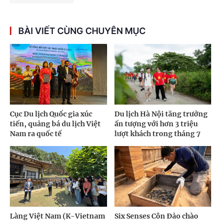
BÀI VIẾT CÙNG CHUYÊN MỤC
Cục Du lịch Quốc gia xúc
Du lịch Hà Nội tăng trưởng
tiến, quảng bá du lịch Việt
ấn tượng với hơn 3 triệu
Nam ra quốc tế
lượt khách trong tháng 7
Làng Việt Nam (K-Vietnam
Six Senses Côn Đảo chào