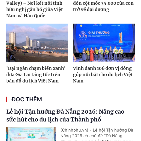
Valley) – Nơi kết nối tình
đón cột mốc 35.000 rùa con
hữu nghị gắn bó giữa Việt
trở về đại dương
Nam và Hàn Quốc
'Đại ngàn chạm biển xanh'
Vinh danh 106 đơn vị đóng
đưa Gia Lai tăng tốc trên
góp nổi bật cho du lịch Việt
bản đồ du lịch Việt Nam
Nam
ĐỌC THÊM
Lễ hội Tận hưởng Đà Nẵng 2026: Nâng cao
sức hút cho du lịch của Thành phố
(Chinhphu.vn) - Lễ hội Tận hưởng Đà
Nẵng 2026 có chủ đề "Đà Nẵng -