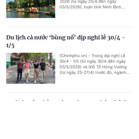
2026 (từ ngày 25/4 đến ngày
03/5/2026), toàn tỉnh Ninh Bình...
Du lịch cả nước ‘bùng nổ’ dịp nghỉ lễ 30/4 -
1/5
(Chinhphu.vn) - Trong dịp nghỉ Lễ
30/4 - 1/5 (từ ngày 30/4 đến ngày
03/5/2026) và Giỗ Tổ Hùng Vương
(từ ngày 25-27/4) trước đó, ngành...
Du lịch Đồng bằng sông Cửu Long bứt phá dịp
đại lễ 2026
Cổng TTĐT Chính phủ
English
中文
(Chinhphu.vn) - Trong 2 kỳ nghỉ đại
lễ vừa qua, du lịch vùng Đồng bằng
Trang chủ
Media
Tin nóng
Thông tin
sông Cửu Long ghi nhận mức tăng
trưởng ấn tượng, đặc biệt ở phân...